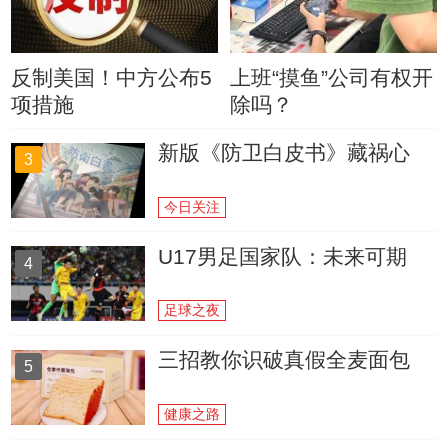
反制美国！中方公布5
上班“摸鱼”公司有权开
项措施
除吗？
新版《防卫白皮书》藏祸心
3
今日关注
U17男足国家队：未来可期
4
足球之夜
三招教你识破真假全麦面包
5
健康之路