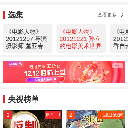
选集
查看更多
《电影人物》
《电影人物》
《电
20121207 导演
20121221 孙立
201
摄影师 董亚春
的电影美术世界
香自
演员
央视榜单
1
2
新闻1+1
中国法治观察