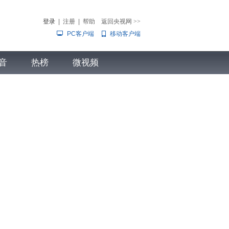
登录
|
注册
|
帮助
返回央视网
>>
PC客户端
移动客户端
音
热榜
微视频
儿
音乐
体育赛事
农业农村