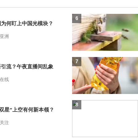
6
国为何盯上中国光模块？
亚洲
7
语引流？午夜直播间乱象
在线
8
I双星”上空有何新本领？
关注