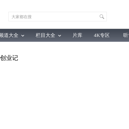
频道大全
栏目大全
片库
4K专区
听
育
电影
国防军事
电视剧
纪录
科教
戏曲
社会与法
少
老师创业记