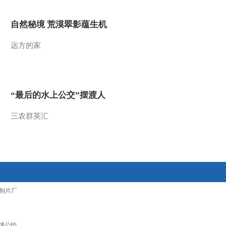
自然秘境 荒漠翠影蕴生机
远方的家
“最后的水上公交”摆渡人
三农群英汇
制片厂
律公约