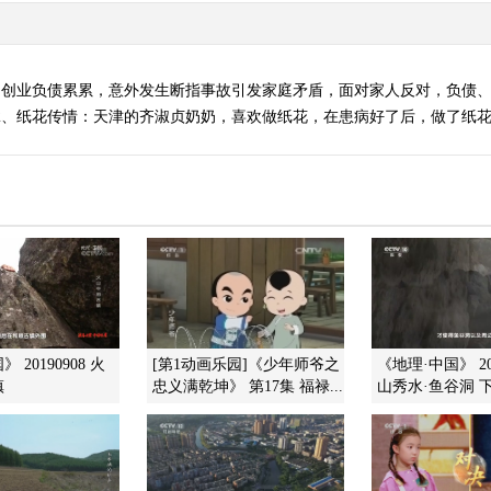
为创业负债累累，意外发生断指事故引发家庭矛盾，面对家人反对，负债
2、纸花传情：天津的齐淑贞奶奶，喜欢做纸花，在患病好了后，做了纸
 20190908 火
[第1动画乐园]《少年师爷之
《地理·中国》 201
镇
忠义满乾坤》 第17集 福禄...
山秀水·鱼谷洞 