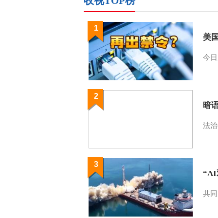
收视TOP榜
1
美
今日
2
暗
法治
3
“A
共同