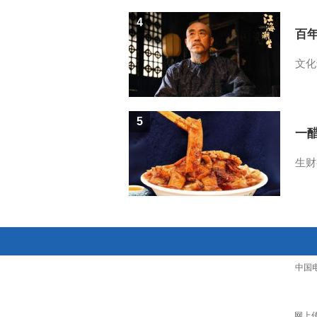
4
百
文化
5
一醋
生财
中国
网上传