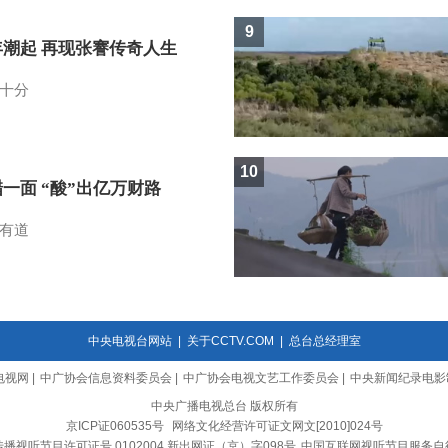
9
年潮起 再现张謇传奇人生
十分
10
一面 “酸”出亿万财路
有道
中央电视台网站
|
关于CCTV.COM
|
总台总经理室
电视网
|
中广协会信息资料委员会
|
中广协会电视文艺工作委员会
|
中央新闻纪录电影
中央广播电视总台 版权所有
京ICP证060535号
网络文化经营许可证文网文[2010]024号
播视听节目许可证号 0102004 新出网证（京）字098号
中国互联网视听节目服务自