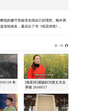
、断指的滕守安能否实现自己的理想，晚年再
花篮送给病友，最后出了书《纸花传情》。
换一组
91118 奇
[致富经]倔媳妇为留丈夫去
下
养猪 20160517