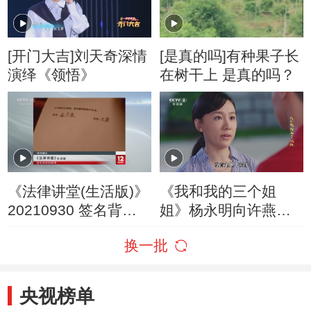
[开门大吉]刘天奇深情
[是真的吗]有种果子长
演绎《领悟》
在树干上 是真的吗？
《法律讲堂(生活版)》
《我和我的三个姐
20210930 签名背后
姐》杨永明向许燕子
的隐情
真诚表白
换一批
央视榜单