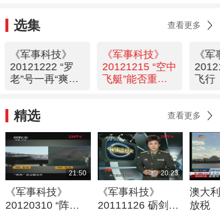
选集
查看更多
《军事科技》
《军事科技》
《军
20121222 “罗
20121215 “空中
201
老”号一再“爽
飞艇”能否重披
飞行
约”，“火箭
战衣？
Style”何时上
精选
演？
查看更多
21:50
20:23
《军事科技》
《军事科技》
澳大
20120310 “阵
20111126 砺剑军
放税
风”谁与争锋？
工