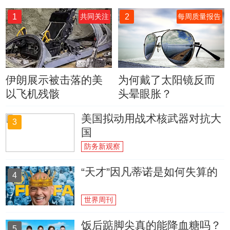
1
2
共同关注
每周质量报告
伊朗展示被击落的美
为何戴了太阳镜反而
以飞机残骸
头晕眼胀？
美国拟动用战术核武器对抗大
3
国
防务新观察
“天才”因凡蒂诺是如何失算的
4
世界周刊
饭后踮脚尖真的能降血糖吗？
5