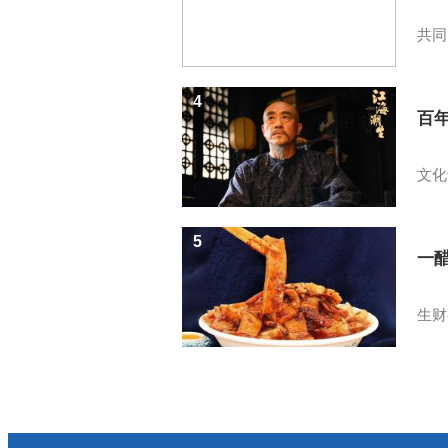
共同
4
百
文化
5
一醋
生财