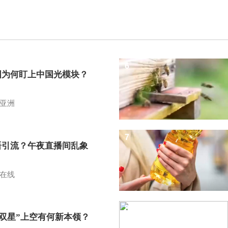
6
国为何盯上中国光模块？
亚洲
7
语引流？午夜直播间乱象
在线
8
I双星”上空有何新本领？