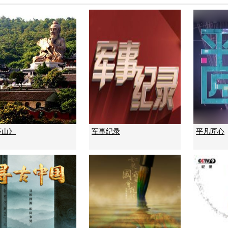
茅山》
军事纪录
平凡匠心