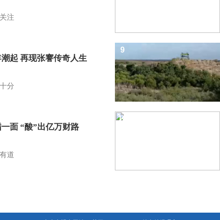
关注
9
年潮起 再现张謇传奇人生
十分
10
一面 “酸”出亿万财路
有道