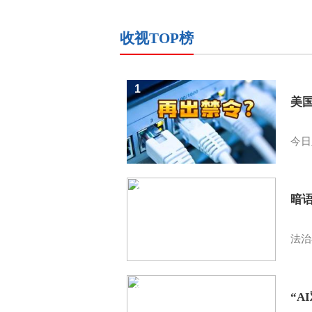
收视TOP榜
1
美
今日
2
暗
法治
3
“A