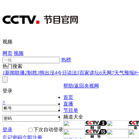
视频
网页
视频
热榜
热门搜索
1
新闻联播
2
制胜
3
熊出没
4
今日说法
5
百家讲坛
6
天网
7
天气预报
8
帮助
|
返回央视网
登录
首页
×
直播
节目单
频道大全
登录
下次自动登录
忘记密码
立即注册