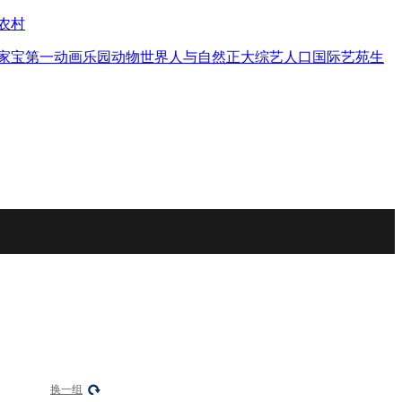
农村
家宝
第一动画乐园
动物世界
人与自然
正大综艺
人口
国际艺苑
生
换一组