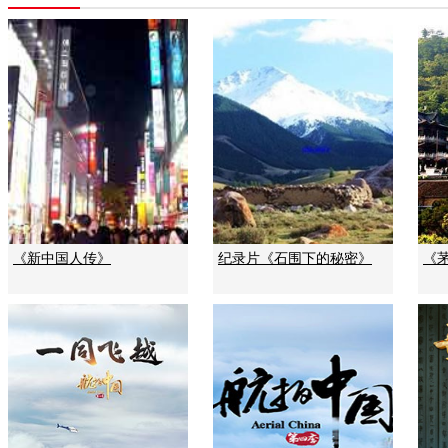
《新中国人传》
纪录片《石围下的秘密》
《