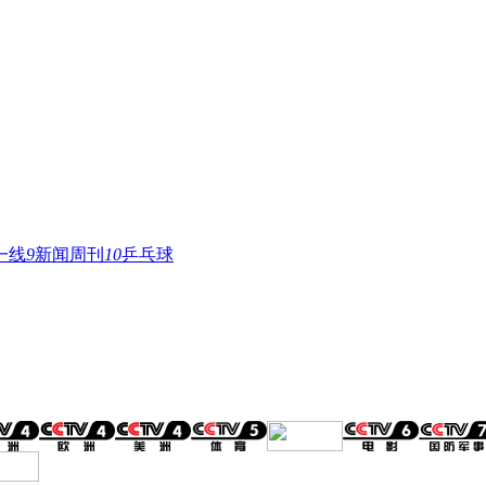
一线
9
新闻周刊
10
乒乓球