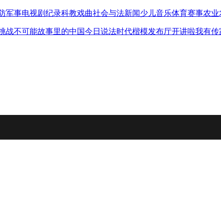
防军事
电视剧
纪录
科教
戏曲
社会与法
新闻
少儿
音乐
体育赛事
农业
挑战不可能
故事里的中国
今日说法
时代楷模发布厅
开讲啦
我有传