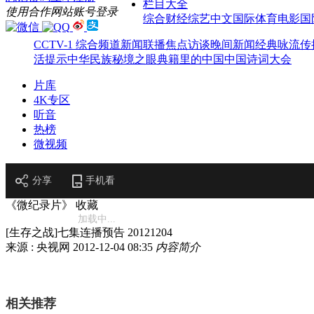
栏目大全
使用合作网站账号登录
综合
财经
综艺
中文国际
体育
电影
国
CCTV-1 综合频道
新闻联播
焦点访谈
晚间新闻
经典咏流传
活提示
中华民族
秘境之眼
典籍里的中国
中国诗词大会
片库
4K专区
听音
热榜
微视频
分享
手机看
《微纪录片》
收藏
加载中...
[生存之战]七集连播预告 20121204
来源 : 央视网
2012-12-04 08:35
内容简介
相关推荐