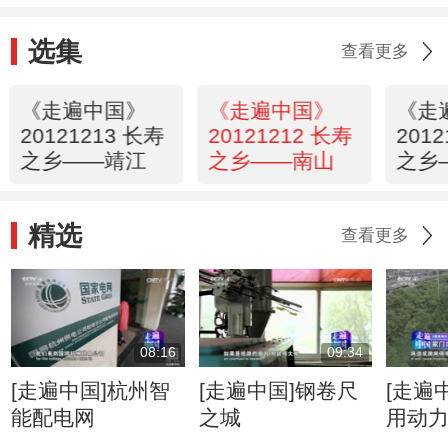
选集
查看更多
《走遍中国》
《走遍中国》
《走
20121213 长寿
20121212 长寿
201
之乡——靖江
之乡——南山
之乡
精选
查看更多
08:16
09:34
[走遍中国]杭州智
[走遍中国]钢卷尺
[走遍
能配电网
之城
用动