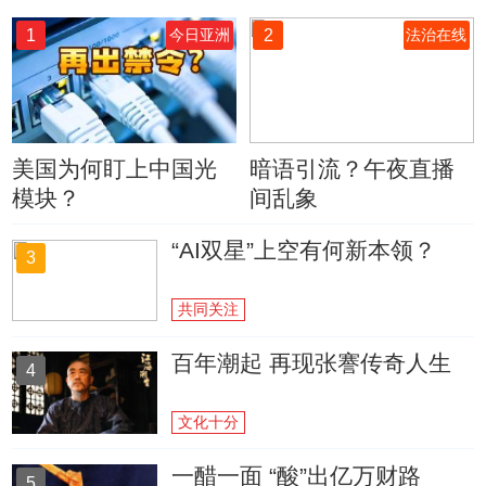
1
2
今日亚洲
法治在线
美国为何盯上中国光
暗语引流？午夜直播
模块？
间乱象
“AI双星”上空有何新本领？
3
共同关注
百年潮起 再现张謇传奇人生
4
文化十分
一醋一面 “酸”出亿万财路
5