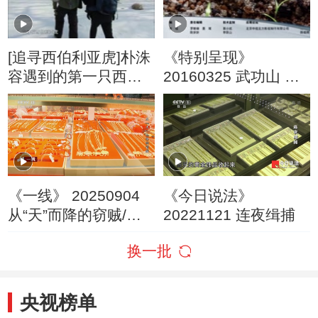
[追寻西伯利亚虎]朴洙
《特别呈现》
容遇到的第一只西伯
20160325 武功山 上
利亚虎
集 山川
《一线》 20250904
《今日说法》
从“天”而降的窃贼/消
20221121 连夜缉捕
失的百万黄金
换一批
央视榜单