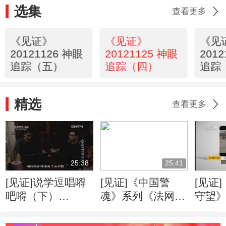
选集
查看更多
《见证》
《见证》
《见
20121126 神眼
20121125 神眼
201
追踪（五）
追踪（四）
追踪
精选
查看更多
25:38
25:41
[见证]说学逗唱嘚
[见证]《中国警
[见证
吧嘚（下）
魂》系列《法网先
守望
(20121001)
锋》
汉的
（20120624）
(下级)