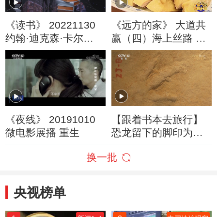
《读书》 20221130
《远方的家》 大道共
约翰·迪克森·卡尔
赢（四）海上丝路 扬
《耳语之人》 悬疑大
帆远航 20190425
师代表作：《耳语之
人》
《夜线》 20191010
【跟着书本去旅行】
微电影展播 重生
恐龙留下的脚印为啥
是凸出来的？
换一批
央视榜单