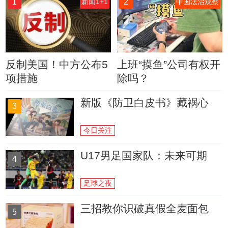
1
2
新闻1+1
中国法治观察
反制美国！中方公布5
上班“摸鱼”公司有权开
项措施
除吗？
新版《防卫白皮书》藏祸心
3
今日关注
U17男足国家队：未来可期
4
足球之夜
三招教你识破真假全麦面包
5