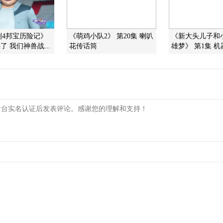
刚4邦宝历险记》
《萌鸡小队2》 第20集 喇叭
《新大头儿子和
了 我们神兽战...
花传话筒
雄梦》 第1集 