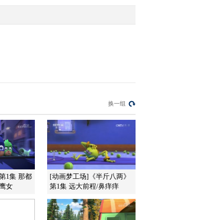
2012-11-19 11:38:23
[金龟子城堡]动物特工队
20121117
2012-11-17 08:17:10
智慧树 金龟子城堡
换一组
20121110
2012-11-12 11:19:29
[智慧树]歌曲《金龟子城
堡》
第1集 那都
[动画梦工场]《半斤八两》
鹰女
第1集 远大前程/鼻痒痒
2012-11-10 10:26:00
智慧树 金龟子城堡
20121103