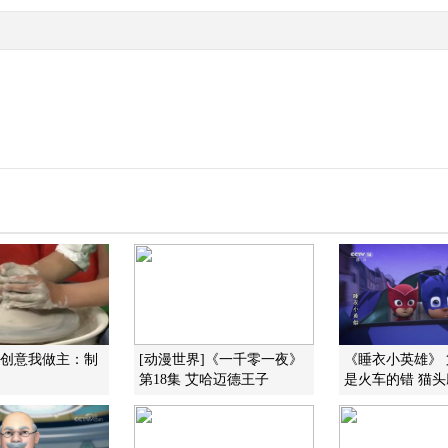
我创意我做主：制
[动漫世界]《一千零一夜》
《睡衣小英雄》 
第18集 艾哈迈德王子
是火车的错 猫头