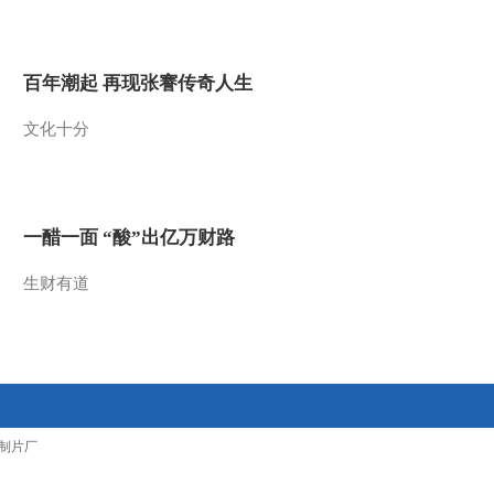
2012-10-13 11:31:37
智慧树 金龟子城堡
百年潮起 再现张謇传奇人生
20120929
文化十分
2012-09-29 09:49:57
智慧树 金龟子城堡
20120922
一醋一面 “酸”出亿万财路
2012-09-24 11:17:31
生财有道
[智慧树]金龟子城堡-老虎
山谷
2012-09-22 19:50:27
[智慧树]金龟子城堡-恐龙
制片厂
森林