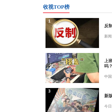
收视TOP榜
1
反
新闻
2
上
吗
中国
3
新
今日