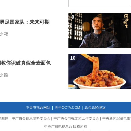
9
7男足国家队：未来可期
之夜
10
招教你识破真假全麦面包
之路
中央电视台网站
|
关于CCTV.COM
|
总台总经理室
电视网
|
中广协会信息资料委员会
|
中广协会电视文艺工作委员会
|
中央新闻纪录电影
中央广播电视总台 版权所有