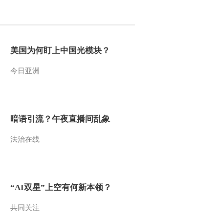
2012-10-13 11:32:55
[智慧树]《金龟子城堡》
恐龙森林
美国为何盯上中国光模块？
今日亚洲
2012-10-13 11:32:09
[智慧树]《金龟子城堡》
神秘河流
暗语引流？午夜直播间乱象
2012-10-13 11:31:56
法治在线
[智慧树]《金龟子城堡》
老虎山谷
2012-10-13 11:31:47
“AI双星”上空有何新本领？
[智慧树]《金龟子城堡》
蜘蛛洞穴
共同关注