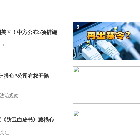
6
制美国！中方公布5项措施
1+1
7
班“摸鱼”公司有权开除
？
法治观察
8
版《防卫白皮书》藏祸心
关注