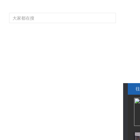
频道大全
栏目大全
片库
4K专区
听
育
电影
国防军事
电视剧
纪录
科教
戏曲
社会与法
少
往