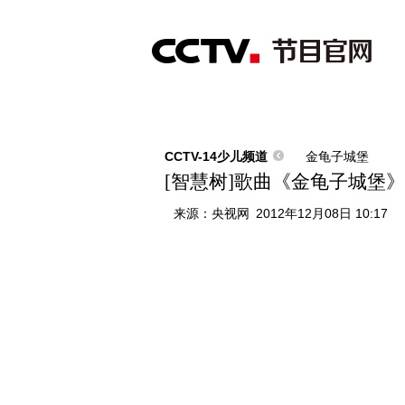
首页
直播
节目单
综合
新闻
财经
综艺
中文国际
体
CCTV-14少儿频道
金龟子城堡
[智慧树]歌曲《金龟子城堡》
来源：
央视网
2012年12月08日 10:17