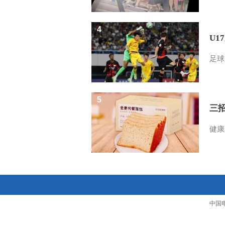
4
U1
足球
5
三
健康
中国