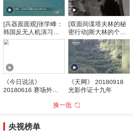
[兵器面面观]张学峰：
[双面间谍塔夫林的秘
韩国反无人机演习脱
密行动]斯大林的个人
离真实战场环境
安保严密 多次暗杀失
败告终
《今日说法》
《天网》 20180918
20180616 赛场外的
光影作证十九年
硝烟
换一批
央视榜单