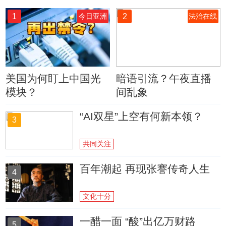
1
2
今日亚洲
法治在线
美国为何盯上中国光
暗语引流？午夜直播
模块？
间乱象
“AI双星”上空有何新本领？
3
共同关注
百年潮起 再现张謇传奇人生
4
文化十分
一醋一面 “酸”出亿万财路
5