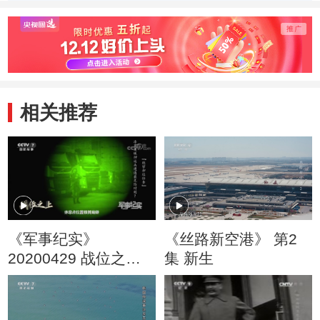
相关推荐
《军事纪实》
《丝路新空港》 第2
20200429 战位之上
集 新生
绝密押运任务