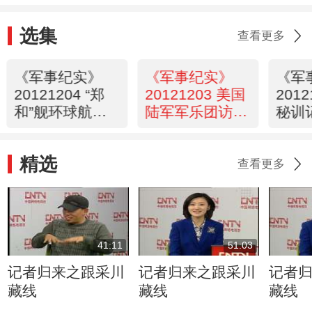
选集
查看更多
《军事纪实》
《军事纪实》
《军
20121204 “郑
20121203 美国
201
和”舰环球航行
陆军军乐团访华
秘训
纪实①
演出纪实（下）
精选
查看更多
41:11
51:03
记者归来之跟采川
记者归来之跟采川
记者
藏线
藏线
藏线