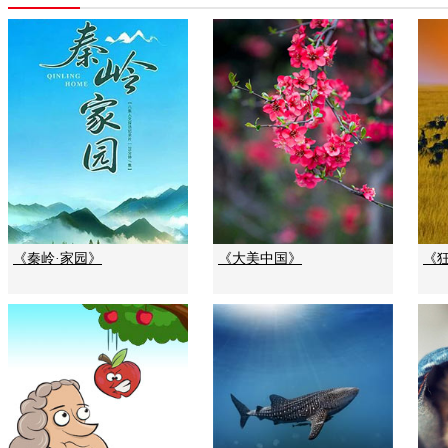
《秦岭·家园》
《大美中国》
《