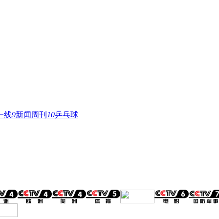
一线
9
新闻周刊
10
乒乓球