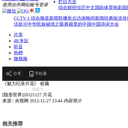
栏目大全
使用合作网站账号登录
综合
财经
综艺
中文国际
体育
电影
国
CCTV-1 综合频道
新闻联播
焦点访谈
晚间新闻
经典咏流传
活提示
中华民族
秘境之眼
典籍里的中国
中国诗词大会
片库
4K专区
听音
热榜
微视频
分享
手机看
《魅力纪录片花》
收藏
加载中...
[隐形世界]20121127 片花
来源 : 央视网
2012-11-27 23:44
内容简介
相关推荐