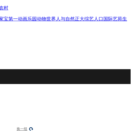
农村
家宝
第一动画乐园
动物世界
人与自然
正大综艺
人口
国际艺苑
生
换一组