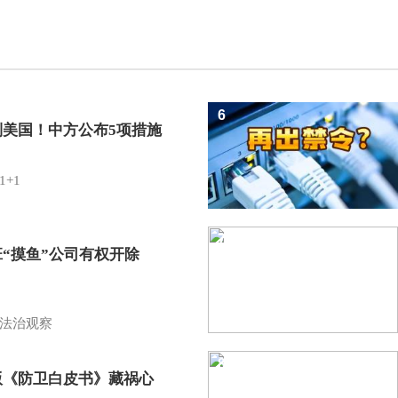
6
制美国！中方公布5项措施
1+1
7
班“摸鱼”公司有权开除
？
法治观察
8
版《防卫白皮书》藏祸心