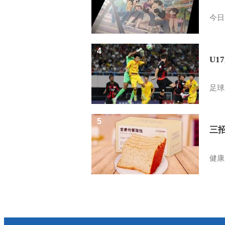
今日
4
U1
足球
5
三
健康