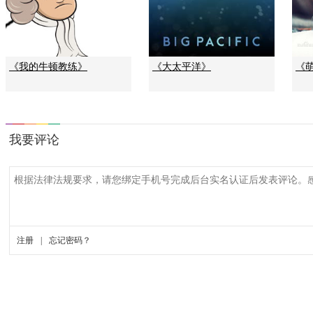
《我的牛顿教练》
《大太平洋》
《