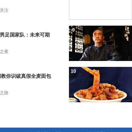
关注
9
7男足国家队：未来可期
之夜
10
招教你识破真假全麦面包
之路