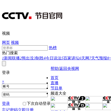
视频
网页
视频
热榜
热门搜索
1
新闻联播
2
熊出没
3
制胜
4
今日说法
5
百家讲坛
6
天网
7
天气预报
8
帮助
|
返回央视网
登录
首页
×
直播
节目单
频道大全
登录
下次自动登录
忘记密码
立即注册