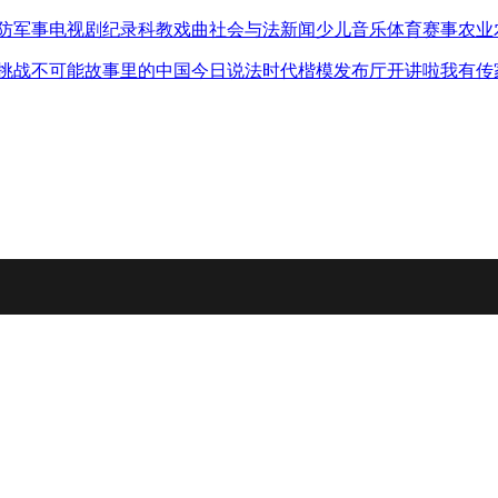
防军事
电视剧
纪录
科教
戏曲
社会与法
新闻
少儿
音乐
体育赛事
农业
挑战不可能
故事里的中国
今日说法
时代楷模发布厅
开讲啦
我有传