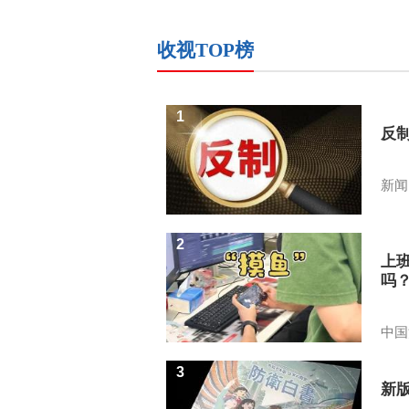
收视TOP榜
1
反
新闻
2
上
吗
中国
3
新