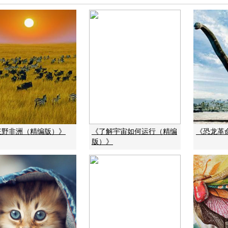
狂野非洲（精编版）》
《了解宇宙如何运行（精编
《恐龙革
版）》