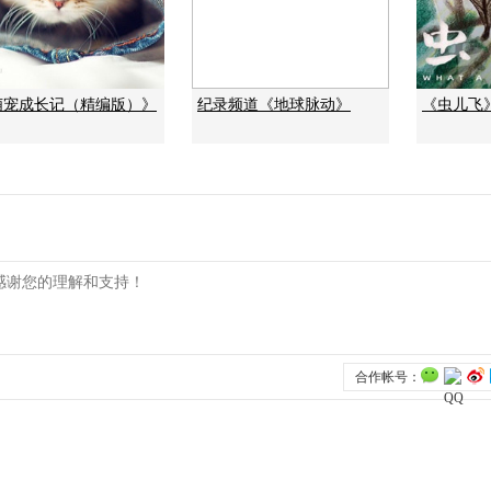
萌宠成长记（精编版）》
纪录频道《地球脉动》
《虫儿飞