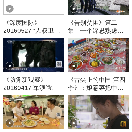
《深度国际》
《告别贫困》第二
20160527 “人权卫
集：一个深思熟虑
士”的人权纪录
的“旅游扶贫计划”却被
村民们当成骗局
《防务新观察》
《舌尖上的中国 第四
20160417 军演逾千
季》：娘惹菜把中餐
场 武器大出口 美持续
基因融入东南亚
搅动亚太