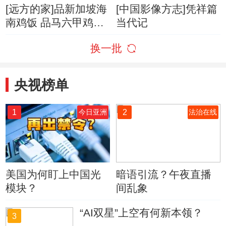
[远方的家]品新加坡海
[中国影像方志]凭祥篇
南鸡饭 品马六甲鸡饭
当代记
粒
换一批
央视榜单
1
2
今日亚洲
法治在线
美国为何盯上中国光
暗语引流？午夜直播
模块？
间乱象
“AI双星”上空有何新本领？
3