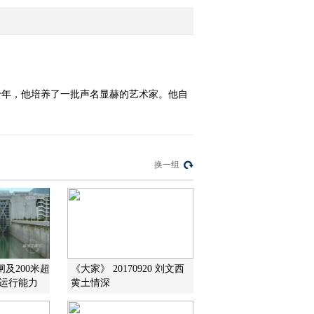
2012-10-29 11:10:34
《大家》 20121022 方成·
追日之旅
十年，他培养了一批声名显赫的艺术家。他自
2012-10-22 12:02:18
《大家》 20121015 李小
可·行者探境
换一组
2012-10-15 23:38:07
《大家》 20121008 王晓
棠·香自苦寒来
2012-10-08 23:58:32
及200米超
《大家》 20170920 刘文西
江运行能力
黄土情深
《大家》 20120927 卫兴
华·我依然在燃烧