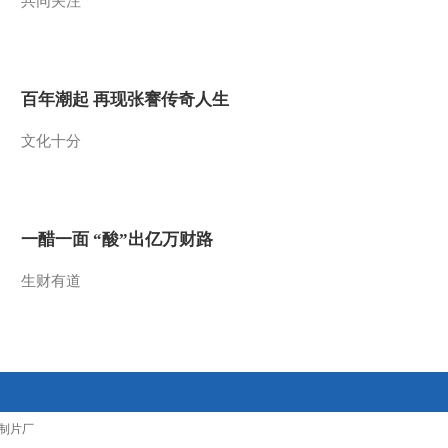
共同关注
2012-09-10 08:53:12
《大家》 20120909 黄会
林 北师大资深教授
百年潮起 再现张謇传奇人生
2012-09-09 11:37:14
文化十分
《大家》 20120909 黄会
林 北师大资深教授
一醋一面 “酸”出亿万财路
2012-09-09 08:28:16
生财有道
《大家》 20120729 杨福
音·远方的寻找
2012-07-29 08:38:53
《大家》 20120715 叶佩
英·我爱你 中国
制片厂