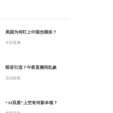
2012-09-23 08:39:54
《大家》 20120913 熊传
薪 考古学家
美国为何盯上中国光模块？
2012-09-13 08:17:57
今日亚洲
《大家》 20120912 伊弟
利斯 考古专家
2012-09-12 08:52:05
暗语引流？午夜直播间乱象
《大家》 20120911 伊弟
法治在线
利斯·寻找小河
2012-09-11 10:21:50
《大家》 20120910 顾明
“AI双星”上空有何新本领？
远 教育学家