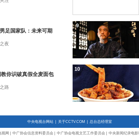
关注
9
7男足国家队：未来可期
之夜
10
招教你识破真假全麦面包
之路
中央电视台网站
|
关于CCTV.COM
|
总台总经理室
电视网
|
中广协会信息资料委员会
|
中广协会电视文艺工作委员会
|
中央新闻纪录电影