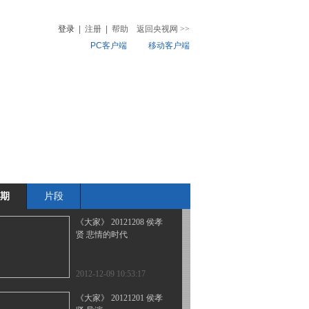
我的理想
登录
|
注册
|
帮助
返回央视网
>>
PC客户端
移动客户端
2012-12-29 08:11:45
《大家》 20121222 顾心
音
热榜
怿·梦想照进现实
微视频
儿
音乐
体育赛事
农业农村
2012-12-22 08:47:30
《大家》 20121215 张静
如 中共党史专家
期
片段
2012-12-15 08:15:18
《大家》 20121208 侯孝
贤 悲情的时代
2012-12-09 10:53:17
《大家》 20121201 侯孝