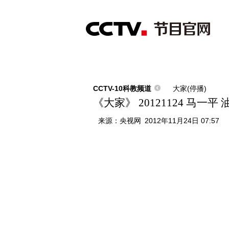
首页
直播
节目单
综合
新闻
财经
综艺
中文国际
体
CCTV-10科教频道
大家(停播)
《大家》 20121124 马一
来源：
央视网
2012年11月24日 07:57