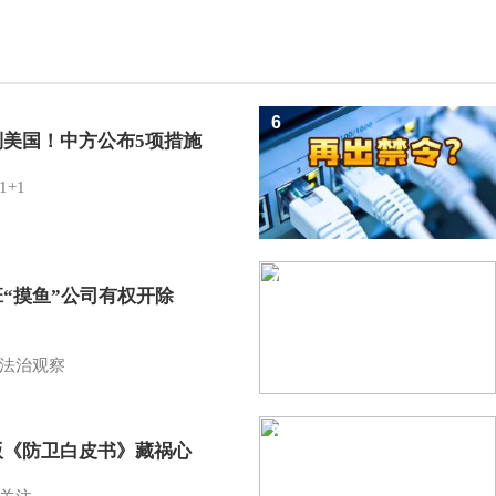
6
制美国！中方公布5项措施
1+1
7
班“摸鱼”公司有权开除
？
法治观察
8
版《防卫白皮书》藏祸心