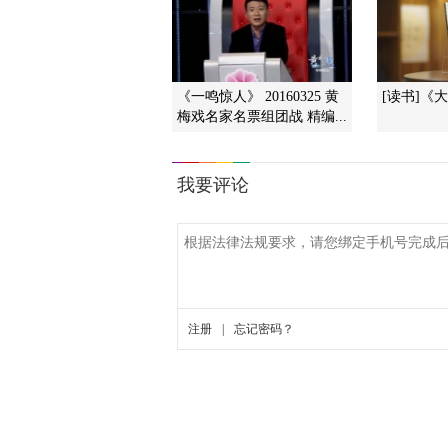
《一鸣惊人》 20160325 黄
[读书]《
梅戏名家名票组团战 精编...