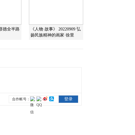
2012-09-27 10:03:18
《大家》 20120926 杨绍
家蔡德全半路
《人物·故事》 20220909 弘
卿 弹药专家
扬民族精神的画家·徐里
2012-09-26 09:26:40
《大家》 20120925 苏哲
子·火炮征途
2012-09-25 10:34:45
《大家》 20120924 王哲
荣 坦克设计专家
2012-09-24 09:03:47
《大家》 20120923 王兴
治 反坦克导弹专家