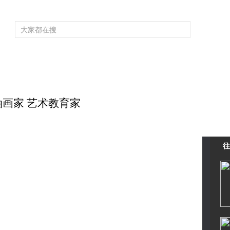
频道大全
栏目大全
片库
4K专区
听
育
电影
国防军事
电视剧
纪录
科教
戏曲
社会与法
少
平 油画家 艺术教育家
往