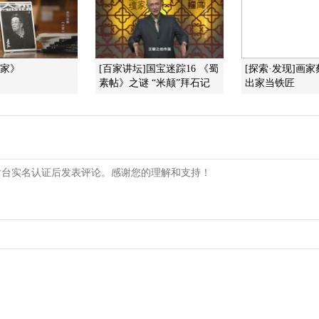
大家》
[百家讲坛]国宝迷踪16 《蜀
[探索·发现]画
素帖》之谜 “米颠”拜石记
出家当铁匠