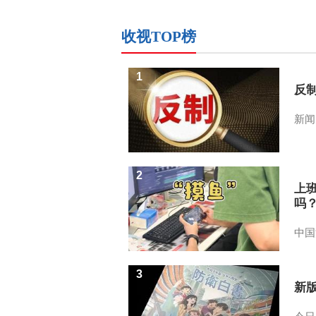
收视TOP榜
1
反
新闻
2
上
吗
中国
3
新