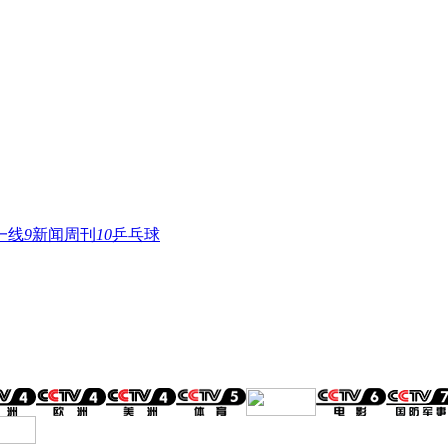
一线
9
新闻周刊
10
乒乓球