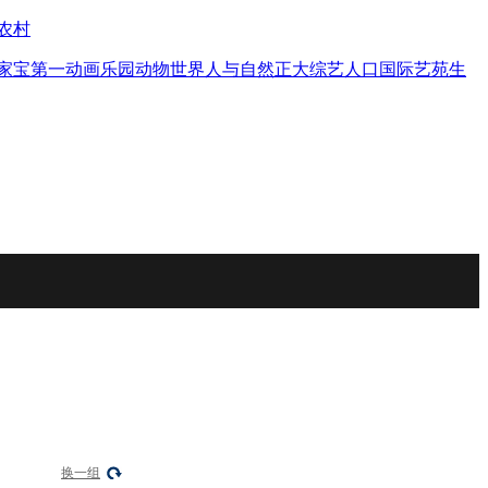
农村
家宝
第一动画乐园
动物世界
人与自然
正大综艺
人口
国际艺苑
生
换一组