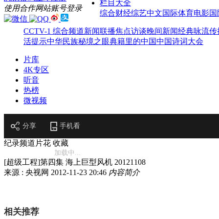
栏目大全
使用合作网站账号登录
综合
财经
综艺
中文国际
体育
电影
国
CCTV-1 综合频道
新闻联播
焦点访谈
晚间新闻
经典咏流传
活提示
中华民族
秘境之眼
典籍里的中国
中国诗词大会
片库
4K专区
听音
热榜
微视频
分享
手机看
纪录频道片花
收藏
加载中...
[超级工程]第四集 海上巨型风机 20121108
来源 : 央视网
2012-11-23 20:46
内容简介
相关推荐