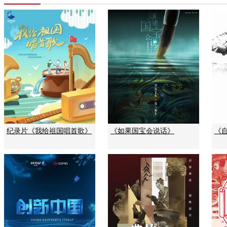
纪录片《我给祖国唱首歌》
《如果国宝会说话》
《