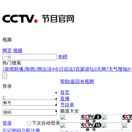
视频
网页
视频
热榜
热门搜索
1
新闻联播
2
制胜
3
熊出没
4
今日说法
5
百家讲坛
6
天网
7
天气预报
8
帮助
|
返回央视网
登录
首页
×
直播
节目单
频道大全
登录
下次自动登录
忘记密码
立即注册