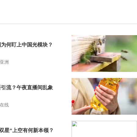
6
国为何盯上中国光模块？
亚洲
7
语引流？午夜直播间乱象
在线
8
I双星”上空有何新本领？