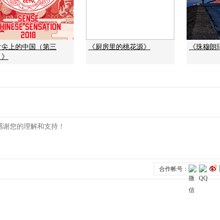
舌尖上的中国（第三
《厨房里的桃花源》
《珠穆朗
）》