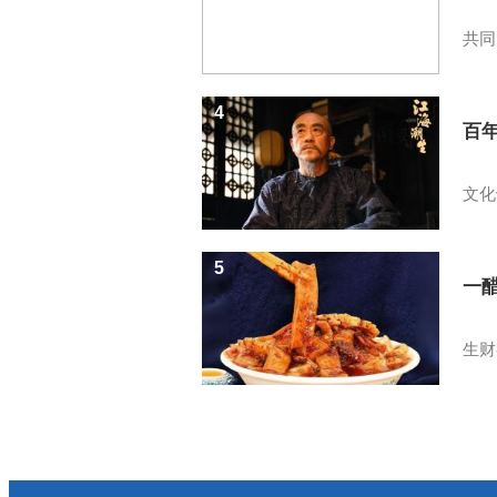
共同
4
百
文化
5
一醋
生财