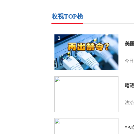
收视TOP榜
1
美
今日
2
暗
法治
3
“A