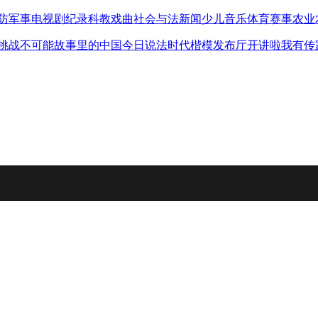
防军事
电视剧
纪录
科教
戏曲
社会与法
新闻
少儿
音乐
体育赛事
农业
挑战不可能
故事里的中国
今日说法
时代楷模发布厅
开讲啦
我有传