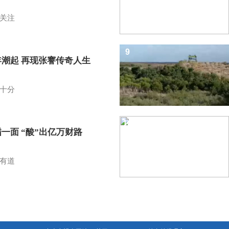
关注
9
年潮起 再现张謇传奇人生
十分
10
一面 “酸”出亿万财路
有道