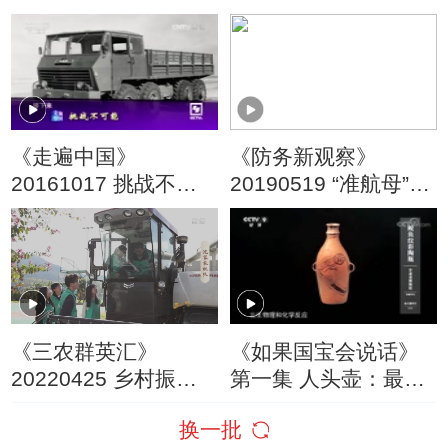
剧团 第一季
《走遍中国》
《防务新观察》
20161017 挑战不可
20190519 “准航母”远
能
航 造隐形战机 太空成
军 日本要干啥
《三农群英汇》
《如果国宝会说话》
20220425 乡村振兴
第一集 人头壶：最初
群英汇——沈家农机
的凝望
换一批
队