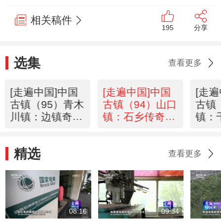
相关稿件
195
分享
选集
查看更多
[走遍中国]中国
[走遍中国]中国
[走
古镇（95）青木
古镇（94）山口
古镇
川镇：边镇奇人
镇：石乡传奇
镇：
(20121125)
(20121123)
(201
精选
查看更多
08:16
09:34