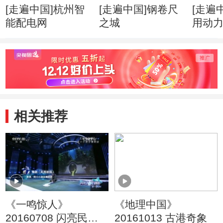
[走遍中国]杭州智
[走遍中国]钢卷尺
[走遍
能配电网
之城
用动
相关推荐
《一鸣惊人》
《地理中国》
20160708 闪亮民营
20161013 古港奇象