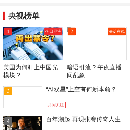
央视榜单
1
2
今日亚洲
法治在线
美国为何盯上中国光
暗语引流？午夜直播
模块？
间乱象
“AI双星”上空有何新本领？
3
共同关注
百年潮起 再现张謇传奇人生
4