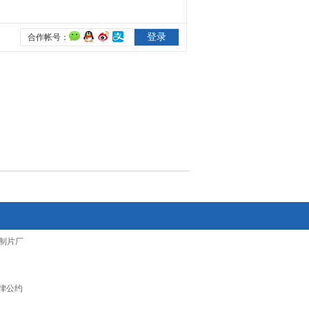
制片厂
律公约