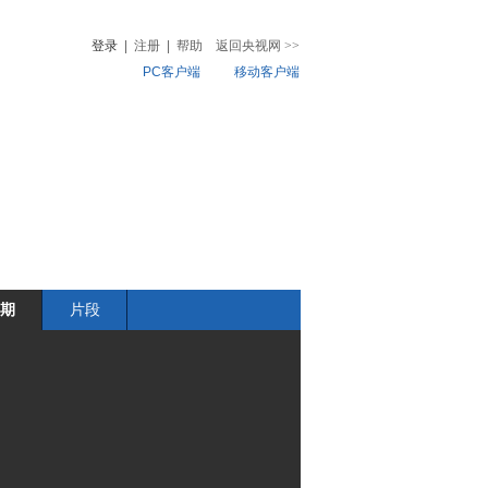
登录
|
注册
|
帮助
返回央视网
>>
PC客户端
移动客户端
音
热榜
微视频
儿
音乐
体育赛事
农业农村
期
片段