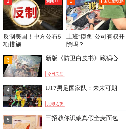
1
2
新闻1+1
中国法治观察
反制美国！中方公布5
上班“摸鱼”公司有权开
项措施
除吗？
新版《防卫白皮书》藏祸心
3
今日关注
U17男足国家队：未来可期
4
足球之夜
三招教你识破真假全麦面包
5