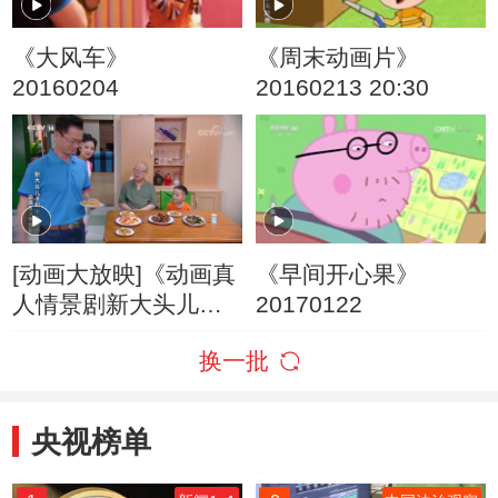
《大风车》
《周末动画片》
20160204
20160213 20:30
[动画大放映]《动画真
《早间开心果》
人情景剧新大头儿子
20170122
和小头爸爸》 第7集
换一批
喜事连连
央视榜单