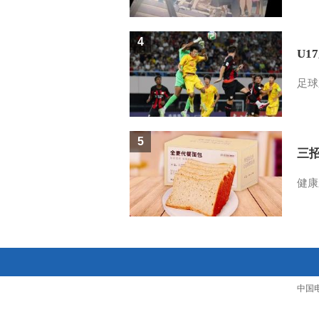
4
U1
足球
5
三
健康
中国