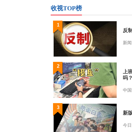
收视TOP榜
1
反
新闻
2
上
吗
中国
3
新
今日