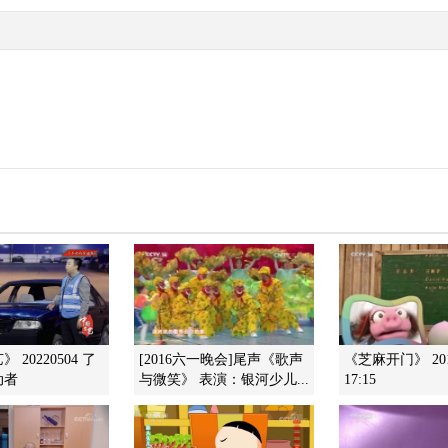
 20220504 了
[2016六一晚会]尾声《歌声
《芝麻开门》 201
动者
与微笑》 表演：银河少儿...
17:15