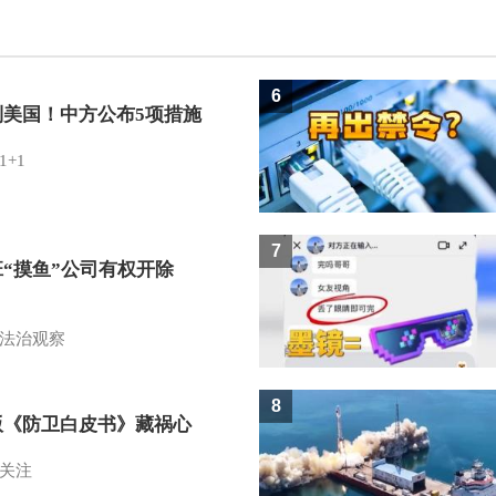
6
制美国！中方公布5项措施
1+1
7
班“摸鱼”公司有权开除
？
法治观察
8
版《防卫白皮书》藏祸心
关注