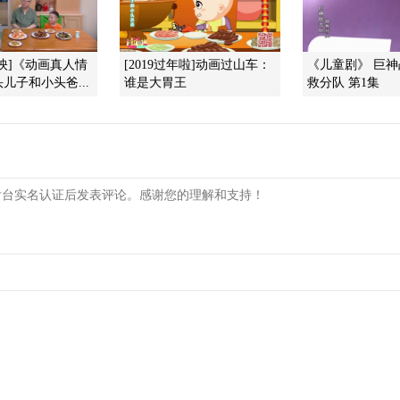
映]《动画真人情
[2019过年啦]动画过山车：
《儿童剧》 巨
儿子和小头爸...
谁是大胃王
救分队 第1集