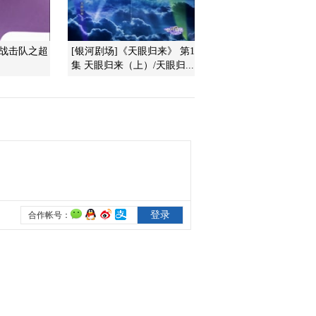
2012-11-01 11:15:29
神战击队之超
[银河剧场]《天眼归来》 第1
智慧树 20121031 开场歌
集 天眼归来（上）/天眼归...
舞 发现奥秘
2012-11-01 11:15:25
智慧树 20121031 咕咚信
箱
2012-11-01 11:15:22
智慧树 20121030 我爱变
魔术 翁菁雅 冯禹超 李前
铭
2012-10-31 10:18:56
智慧树 20121030 咕咚信
箱