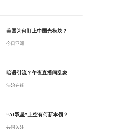
2012-10-31 10:17:43
智慧树 20121030 请你像
我这样做 鼓操
美国为何盯上中国光模块？
今日亚洲
2012-10-31 10:17:04
智慧树 20121030 我爱变
魔术 翁菁雅 冯禹超 李前
铭
暗语引流？午夜直播间乱象
2012-10-31 10:16:47
法治在线
智慧树 20121030 开场歌
舞
2012-10-31 10:14:09
“AI双星”上空有何新本领？
智慧树 20121029 巧巧手
虎子
共同关注