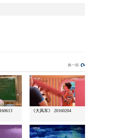
2012-11-02 11:21:53
智慧树 20121101 宝贝2+1
李佳洋李奇洋李佶洋 张
歆然张婉然 李劭儒李劭
俣
2012-11-02 11:21:29
智慧树 20121101 开场歌
换一组
舞
2012-11-02 11:17:57
智慧树 20121031 科学泡
泡 马汉远 王嘉睿 李昀澍
王琳珊
60613
《大风车》 20160204
2012-11-01 11:18:52
智慧树 20121031 请你像
我这样做 鼓操