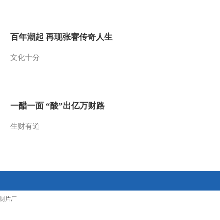
2012-10-30 11:50:09
智慧树 20121029 请你像
百年潮起 再现张謇传奇人生
我这样做 鼓操
文化十分
2012-10-30 11:47:55
智慧树 20121029 咕咚信
箱
一醋一面 “酸”出亿万财路
2012-10-30 09:38:02
生财有道
智慧树 20121029 开场歌
舞 饼干歌
2012-10-30 09:31:16
智慧树 20121025 智慧宝
制片厂
宝