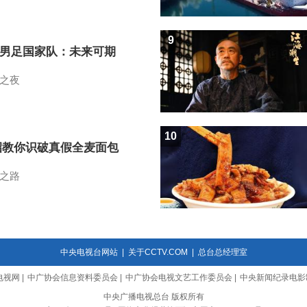
9
7男足国家队：未来可期
之夜
10
招教你识破真假全麦面包
之路
中央电视台网站
|
关于CCTV.COM
|
总台总经理室
电视网
|
中广协会信息资料委员会
|
中广协会电视文艺工作委员会
|
中央新闻纪录电影
中央广播电视总台 版权所有