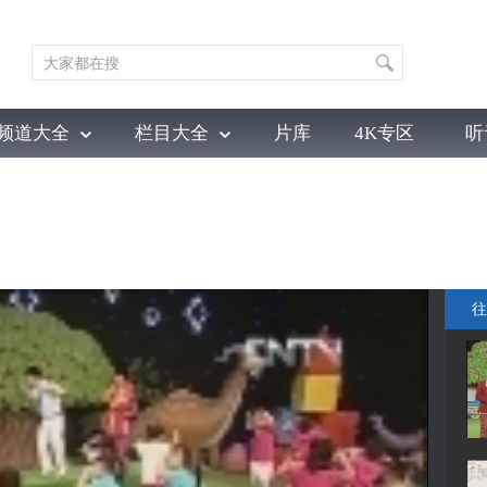
频道大全
栏目大全
片库
4K专区
听
育
电影
国防军事
电视剧
纪录
科教
戏曲
社会与法
少
往