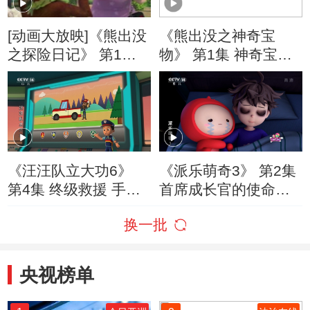
[动画大放映]《熊出没
《熊出没之神奇宝
之探险日记》 第1集
物》 第1集 神奇宝物
导游光头强
现世
《汪汪队立大功6》
《派乐萌奇3》 第2集
第4集 终级救援 手机
首席成长官的使命
失踪谜案
（下）
换一批
央视榜单