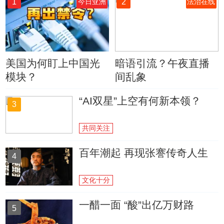
1
2
今日亚洲
法治在线
美国为何盯上中国光
暗语引流？午夜直播
模块？
间乱象
“AI双星”上空有何新本领？
3
共同关注
百年潮起 再现张謇传奇人生
4
文化十分
一醋一面 “酸”出亿万财路
5