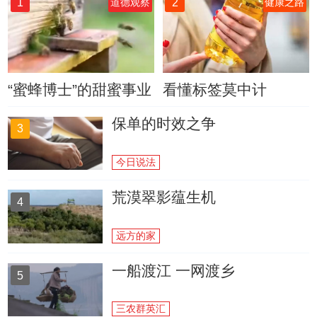
1
2
道德观察
健康之路
“蜜蜂博士”的甜蜜事业
看懂标签莫中计
保单的时效之争
3
今日说法
荒漠翠影蕴生机
4
远方的家
一船渡江 一网渡乡
5
三农群英汇