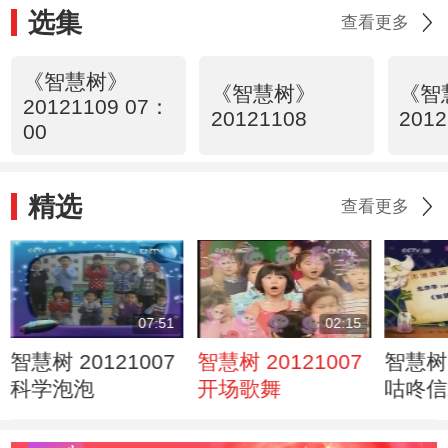
选集
查看更多
《智慧树》
《智慧树》
《智
20121109 07：
20121108
2012
00
精选
查看更多
07:51
02:15
智慧树 20121007
智慧树 20121007
智慧树 
科学泡泡
开场歌舞
咕咚信