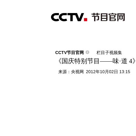
首页
直播
节目单
综合
新闻
财经
综艺
中文国际
体
CCTV节目官网
栏目子视频集
《国庆特别节目——味·道 4》 2
来源：
央视网
2012年10月02日 13:15