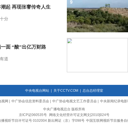
9
年潮起 再现张謇传奇人生
十分
10
一面 “酸”出亿万财路
有道
中央电视台网站
|
关于CCTV.COM
|
总台总经理室
电视网
|
中广协会信息资料委员会
|
中广协会电视文艺工作委员会
|
中央新闻纪录电影
中央广播电视总台 版权所有
京ICP证060535号
网络文化经营许可证文网文[2010]024号
播视听节目许可证号 0102004 新出网证（京）字098号
中国互联网视听节目服务自