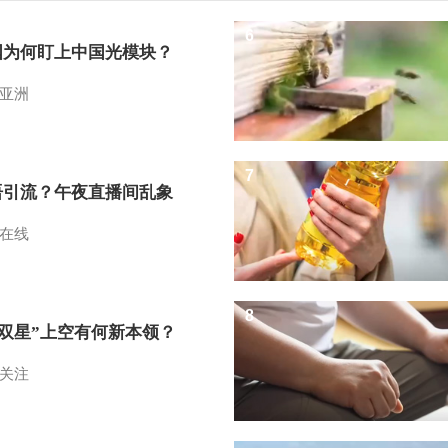
6
国为何盯上中国光模块？
亚洲
7
语引流？午夜直播间乱象
在线
8
I双星”上空有何新本领？
关注