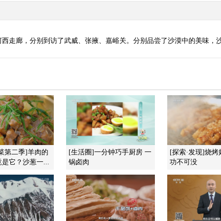
河西走廊，分别到访了武威、张掖、嘉峪关。分别品尝了沙漠中的美味，
菜第二季]羊肉的
[生活圈]一分钟巧手厨房 一
[探索·发现]烧烤
是它？沙葱一...
锅卤肉
功不可没