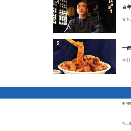
4
百
文化
5
一醋
生财
中国
网上传