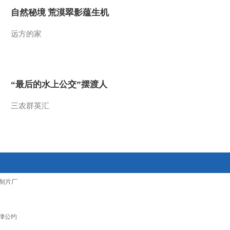
自然秘境 荒漠翠影蕴生机
远方的家
“最后的水上公交”摆渡人
三农群英汇
制片厂
律公约