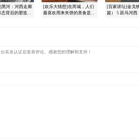
国]黑河：河西走廊
[欢乐大猜想]在芮城，人们
[百家讲坛]金戈
态背后的塑造...
最喜欢用来夹饼的美食是...
篇） 5 跃马河西 