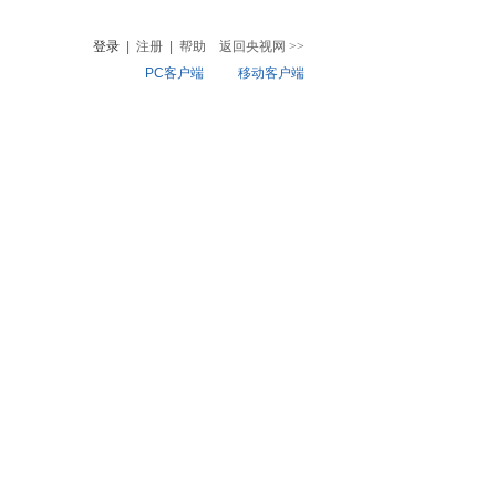
登录
|
注册
|
帮助
返回央视网
>>
PC客户端
移动客户端
音
热榜
微视频
儿
音乐
体育赛事
农业农村