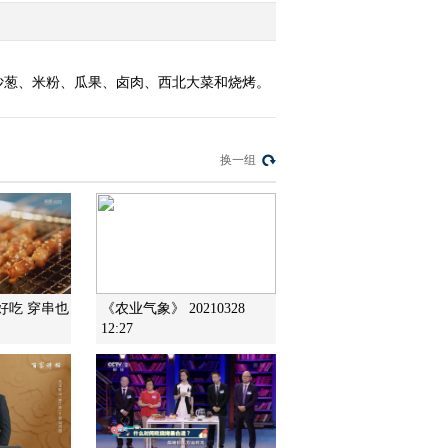
沙葱、米粉、瓜果、卤肉、西北大菜和烧烤。
换一组
好吃 穿串也
《农业气象》 20210328
12:27