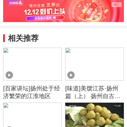
相关推荐
[百家讲坛]扬州处于经
[味道]美馔江苏·扬州
济繁荣的江淮地区
篇（上） 扬州自古就
是富饶的鱼米之乡