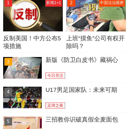
1
2
新闻1+1
中国法治观察
反制美国！中方公布5
上班“摸鱼”公司有权开
项措施
除吗？
新版《防卫白皮书》藏祸心
3
今日关注
U17男足国家队：未来可期
4
足球之夜
三招教你识破真假全麦面包
5