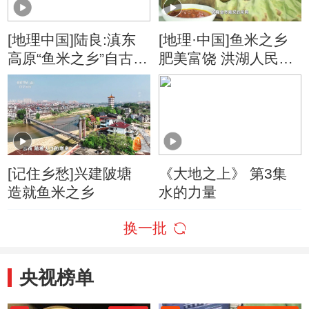
[地理中国]陆良:滇东
[地理·中国]鱼米之乡
高原“鱼米之乡”自古便
肥美富饶 洪湖人民吃
是云南粮仓
藕有秘方
[记住乡愁]兴建陂塘
《大地之上》 第3集
造就鱼米之乡
水的力量
换一批
央视榜单