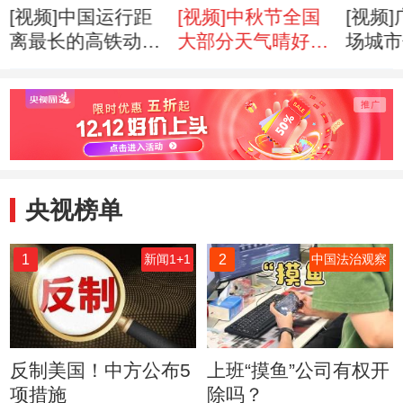
[视频]中国运行距
[视频]中秋节全国
[视频
离最长的高铁动车
大部分天气晴好
场城市
开通
适宜赏月
启用
央视榜单
1
2
新闻1+1
中国法治观察
反制美国！中方公布5
上班“摸鱼”公司有权开
项措施
除吗？