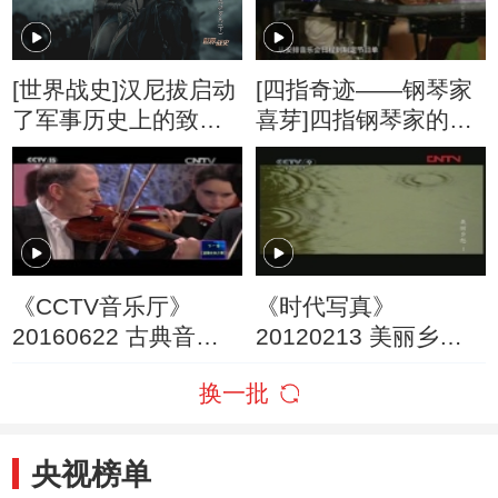
[世界战史]汉尼拔启动
[四指奇迹——钢琴家
了军事历史上的致命
喜芽]四指钢琴家的音
陷阱之一
乐会
《CCTV音乐厅》
《时代写真》
20160622 古典音乐
20120213 美丽乡愁
时刻之魅力美泉宫
第一集 余光中·两岸情
换一批
23:57
思
央视榜单