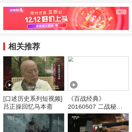
王必成
张爱
相关推荐
[口述历史系列短视频]
《百战经典》
吕正操回忆马本斋
20160507 二战秘闻
录·诡诈手段