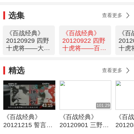
选集
查看更多
《百战经典》
《百战经典》
《百
20120929 四野
20120922 四野
201
十虎将——大智
十虎将——百岁
十虎
大勇 詹才芳
上将 吕正操
猛虎
精选
查看更多
43:15
101:29
《百战经典》
《百战经典》
《百
20121215 誓言无
20120901 三野十
2012
声——超级卧底
虎将——必胜将军
虎将