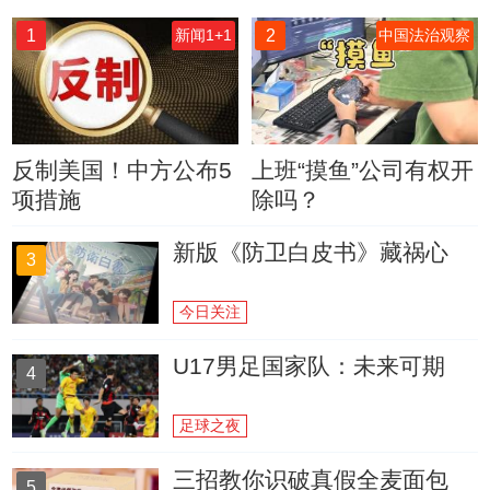
1
2
新闻1+1
中国法治观察
反制美国！中方公布5
上班“摸鱼”公司有权开
项措施
除吗？
新版《防卫白皮书》藏祸心
3
今日关注
U17男足国家队：未来可期
4
足球之夜
三招教你识破真假全麦面包
5