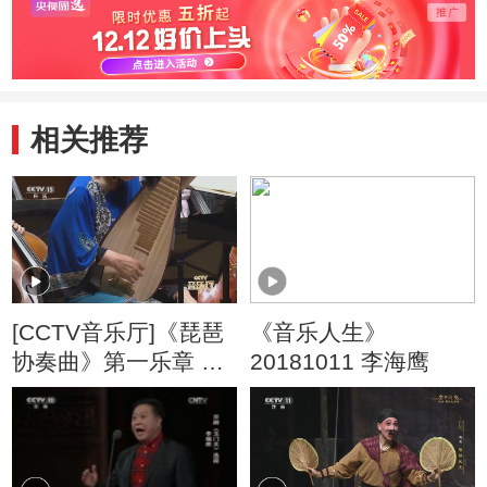
相关推荐
[CCTV音乐厅]《琵琶
《音乐人生》
协奏曲》第一乐章 作
20181011 李海鹰
曲：叶小钢 琵琶：吴
蛮 指挥：谭利华 协
奏：中国爱乐乐团