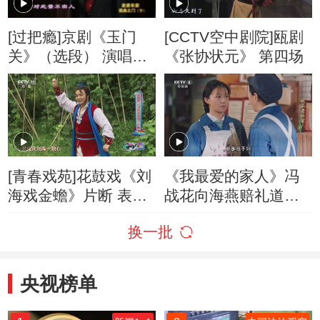
[过把瘾]京剧《玉门
[CCTV空中剧院]瓯剧
关》（选段） 演唱：
《张协状元》 第四场
李福胜
[青春戏苑]花鼓戏《刘
《我最爱的家人》冯
海戏金蟾》片断 表
战花向海燕赔礼道歉
演：刘宏
俩人抱头痛哭
换一批
央视榜单