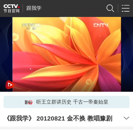
跟我学
听王立群讲历史 千古一帝秦始皇
《跟我学》 20120821 金不换 教唱豫剧