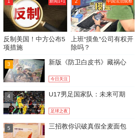
1
2
新闻1+1
中国法治观察
反制美国！中方公布5
上班“摸鱼”公司有权开
项措施
除吗？
新版《防卫白皮书》藏祸心
3
今日关注
U17男足国家队：未来可期
4
足球之夜
三招教你识破真假全麦面包
5