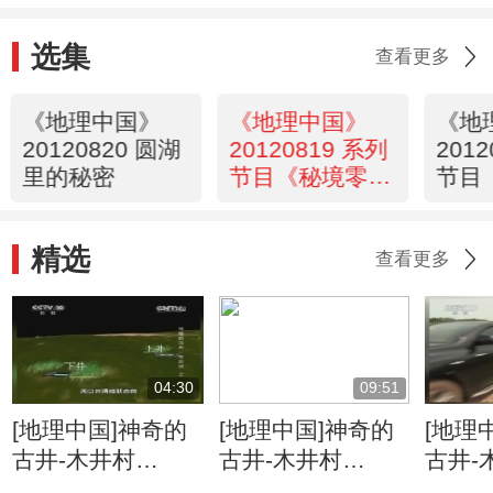
选集
查看更多
《地理中国》
《地理中国》
《地
20120820 圆湖
20120819 系列
201
里的秘密
节目《秘境零距
节目
离》——幽洞精
离》
灵
兰
精选
查看更多
04:30
09:51
[地理中国]神奇的
[地理中国]神奇的
[地理
古井-木井村
古井-木井村
古井-
（上） 石桥歌谣
（上） 清浊交替
（上）