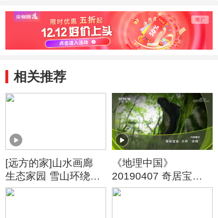
与救命井
的两口救命井
木水
相关推荐
[远方的家]山水画廊
《地理中国》
生态家园 雪山环绕的
20190407 奇居宝地·
自然之境
丛林“迷城”