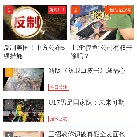
1
2
新闻1+1
中国法治观察
反制美国！中方公布5
上班“摸鱼”公司有权开
项措施
除吗？
新版《防卫白皮书》藏祸心
3
今日关注
U17男足国家队：未来可期
4
足球之夜
三招教你识破真假全麦面包
5