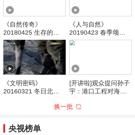
《自然传奇》
《人与自然》
20180425 生存的启
20190423 春季颂歌
示
（下）
《文明密码》
[开讲啦]观众提问孙子
20160321 冬日北国
宇：港口工程对海洋
收获忙
生态是否会有破坏？
换一批
央视榜单