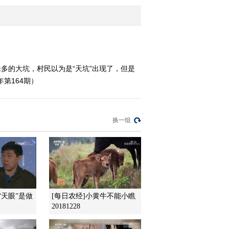
——天漏之地
2012-08-12 19:56:41
《地理中国》 20120811
系列节目《秘境零距离》
——地心历险
多的大坑，村民以为是“天坑”出现了，但是
第164期）
2012-08-11 18:58:09
《地理中国》 20120810
电锁孤村
换一组
2012-08-10 23:38:44
《地理中国》 20120809
遮天黑羽
2012-08-09 21:42:46
T“天眼”是做
[每日农经]小黄牛不能小瞧
20181228
《地理中国》 20120808
神木谜云