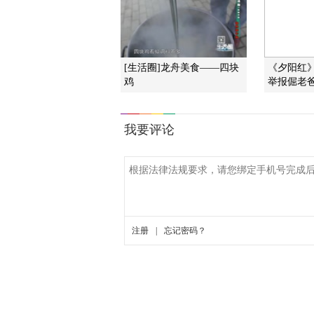
[生活圈]龙舟美食——四块
《夕阳红》 
鸡
举报倔老