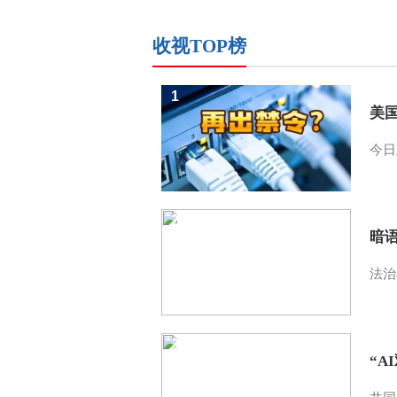
收视TOP榜
1
美
今日
2
暗
法治
3
“A