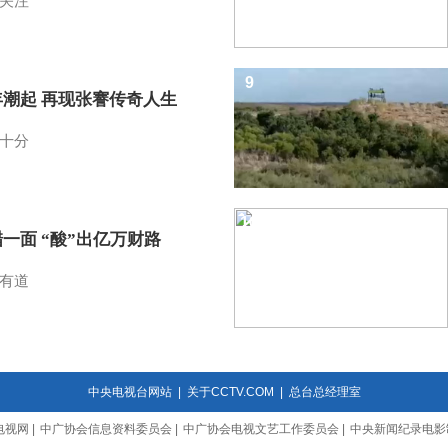
关注
9
年潮起 再现张謇传奇人生
十分
10
一面 “酸”出亿万财路
有道
中央电视台网站
|
关于CCTV.COM
|
总台总经理室
电视网
|
中广协会信息资料委员会
|
中广协会电视文艺工作委员会
|
中央新闻纪录电影