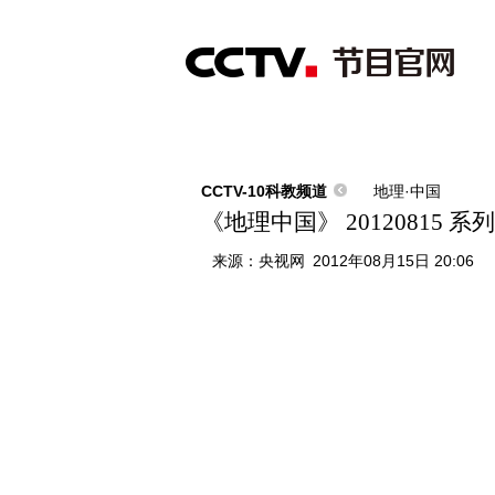
首页
直播
节目单
综合
新闻
财经
综艺
中文国际
体
CCTV-10科教频道
地理·中国
《地理中国》 20120815
来源：
央视网
2012年08月15日 20:06