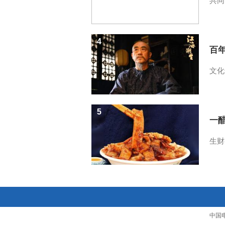
共同
4
百
文化
5
一醋
生财
中国