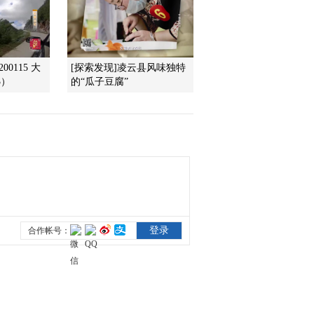
2012-08-08 19:47:55
《地理中国》 20120807
00115 大
[探索发现]凌云县风味独特
惊天动地（下）
3）
的“瓜子豆腐”
2012-08-07 18:48:46
《地理中国》 20120806
惊天动地（上）
2012-08-06 22:28:48
《地理中国》 20120805
暑期特别节目《地球家
园》——夜色精灵
2012-08-05 18:50:07
《地理中国》 20120804
暑期特别节目《地球家
园》——海岛惊魂