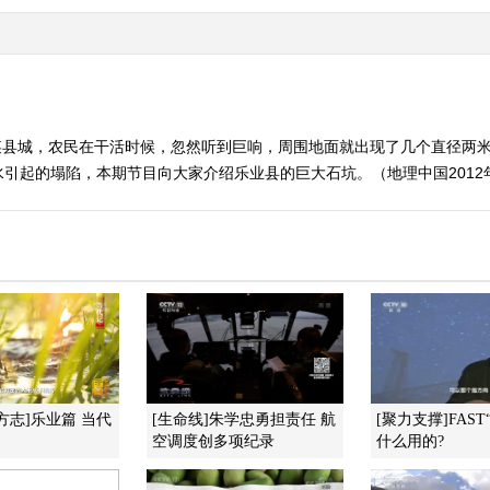
县城，农民在干活时候，忽然听到巨响，周围地面就出现了几个直径两米
引起的塌陷，本期节目向大家介绍乐业县的巨大石坑。（地理中国2012年
方志]乐业篇 当代
[生命线]朱学忠勇担责任 航
[聚力支撑]FAS
空调度创多项纪录
什么用的?