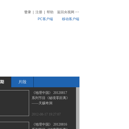
圆湖里的秘密
登录
|
注册
|
帮助
返回央视网
>>
PC客户端
移动客户端
2012-08-20 18:05:52
《地理中国》 20120819
音
热榜
系列节目《秘境零距离》
微视频
——幽洞精灵
儿
音乐
体育赛事
农业农村
2012-08-19 20:37:21
《地理中国》 20120818
系列节目《秘境零距离》
——坑谷奇兰
期
片段
2012-08-18 19:25:14
《地理中国》 20120817
系列节目《秘境零距离》
——天赐奇洞
2012-08-17 19:27:07
《地理中国》 20120816