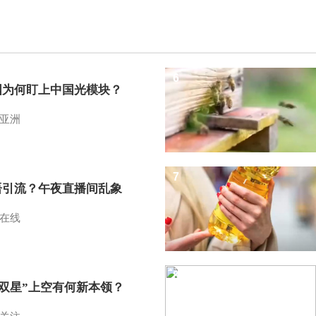
6
国为何盯上中国光模块？
亚洲
7
语引流？午夜直播间乱象
在线
8
I双星”上空有何新本领？