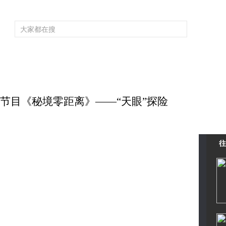
频道大全
栏目大全
片库
4K专区
听
育
电影
国防军事
电视剧
纪录
科教
戏曲
社会与法
少
 系列节目《秘境零距离》——“天眼”探险
往