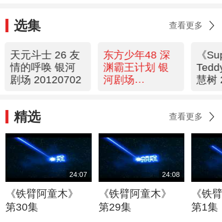
选集
查看更多
天元斗士 26 友
东方少年48 深
《Su
情的呼唤 银河
渊霸王计划 银
Ted
剧场 20120702
河剧场
慧树 
20120702
精选
查看更多
24:07
24:08
《铁臂阿童木》
《铁臂阿童木》
《铁
第30集
第29集
第1集