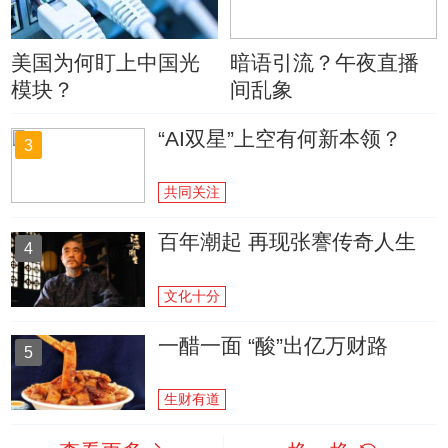
美国为何盯上中国光
暗语引流？午夜直播
模块？
间乱象
“AI双星”上空有何新本领？
3
共同关注
百年潮起 再现张謇传奇人生
4
文化十分
一醋一面 “酸”出亿万财路
5
生财有道