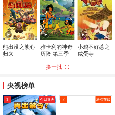
熊出没之熊心
雅卡利的神奇
小鸡不好惹之
归来
历险 第三季
咸蛋寺
换一批
央视榜单
1
2
今日亚洲
法治在线