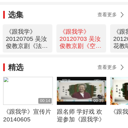
选集
查看更多
《跟我学》
《跟我学》
《跟
20120705 吴汝
20120703 吴汝
201
俊教京剧《法场
俊教京剧《空城
花教
换子》选段
计》选段
祝》
精选
查看更多
00:14
00:39
《跟我学》宣传片
跟名师 学好戏 欢
《跟
20140605
迎参加《跟我学》