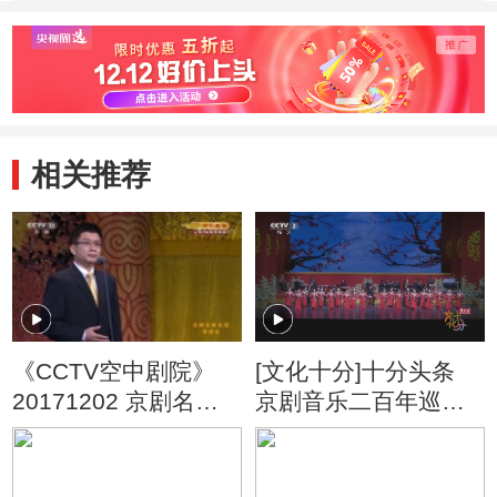
相关推荐
《CCTV空中剧院》
[文化十分]十分头条
20171202 京剧名家
京剧音乐二百年巡礼
名段演唱会
（京胡篇）精彩上演
以京胡为脉梳理京剧
发展史