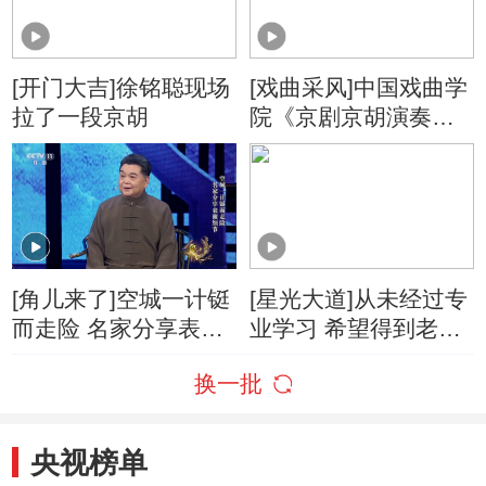
[开门大吉]徐铭聪现场
[戏曲采风]中国戏曲学
拉了一段京胡
院《京剧京胡演奏人
才培养》结项演出在
京举行
[角儿来了]空城一计铤
[星光大道]从未经过专
而走险 名家分享表演
业学习 希望得到老师
细节
指导
换一批
央视榜单