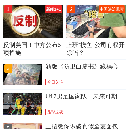
1
2
新闻1+1
中国法治观察
反制美国！中方公布5
上班“摸鱼”公司有权开
项措施
除吗？
新版《防卫白皮书》藏祸心
3
今日关注
U17男足国家队：未来可期
4
足球之夜
三招教你识破真假全麦面包
5