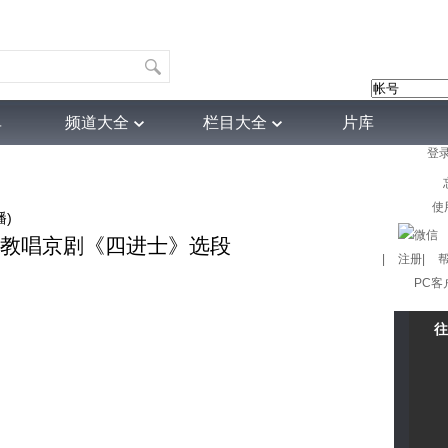
单
频道大全
栏目大全
片库
登
4K专区
听音
热榜
微视频
育
电影
国防军事
电视剧
纪录
科教
戏曲
社会与法
少
使
播)
陈少云教唱京剧《四进士》选段
|
注册
|
PC客
往