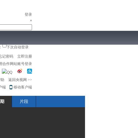
登录
×
录
下次自动登录
儿
音乐
体育赛事
农业农村
忘记密码
立即注册
用合作网站账号登录
帮助
返回央视网
>>
户端
移动客户端
期
片段