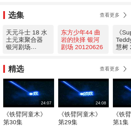
选集
查看更多
天元斗士 18 水
东方少年44 曲
《Su
土元束聚合器
岩的抉择 银河
Ted
银河剧场
剧场 20120626
慧树 
20120626
精选
查看更多
24:07
24:08
《铁臂阿童木》
《铁臂阿童木》
《铁
第30集
第29集
第1集