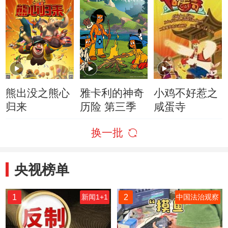
熊出没之熊心
雅卡利的神奇
小鸡不好惹之
归来
历险 第三季
咸蛋寺
换一批
央视榜单
1
2
新闻1+1
中国法治观察