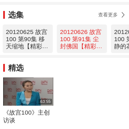
选集
查看更多
20120625 故宫
20120626 故宫
201
100 第90集 移
100 第91集 尘
100
天缩地【精彩放
封佛国【精彩放
静的
送】
送】
送】
精选
63:55
《故宫100》主创
访谈