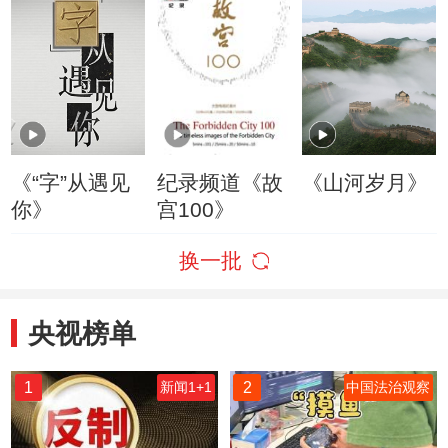
《“字”从遇见
纪录频道《故
《山河岁月》
你》
宫100》
换一批
央视榜单
1
2
新闻1+1
中国法治观察