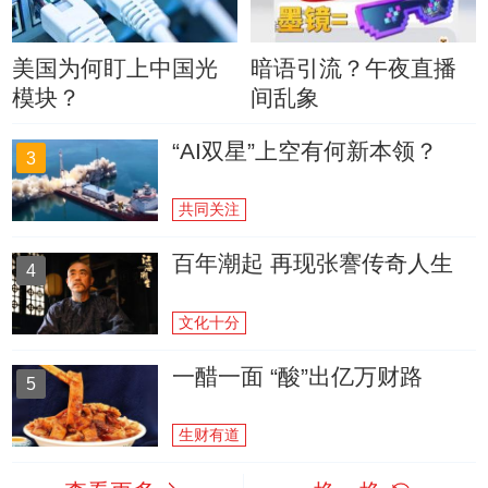
美国为何盯上中国光
暗语引流？午夜直播
模块？
间乱象
“AI双星”上空有何新本领？
3
共同关注
百年潮起 再现张謇传奇人生
4
文化十分
一醋一面 “酸”出亿万财路
5
生财有道