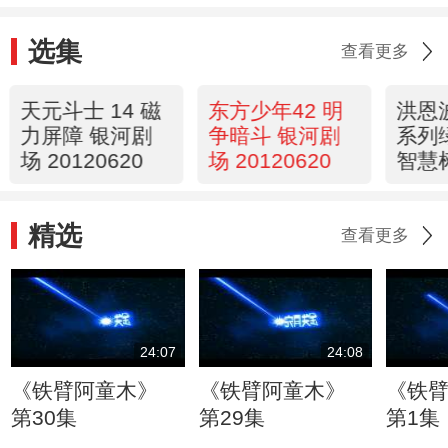
选集
查看更多
天元斗士 14 磁
东方少年42 明
洪恩
力屏障 银河剧
争暗斗 银河剧
系列
场 20120620
场 20120620
智慧
2012
精选
查看更多
24:07
24:08
《铁臂阿童木》
《铁臂阿童木》
《铁
第30集
第29集
第1集