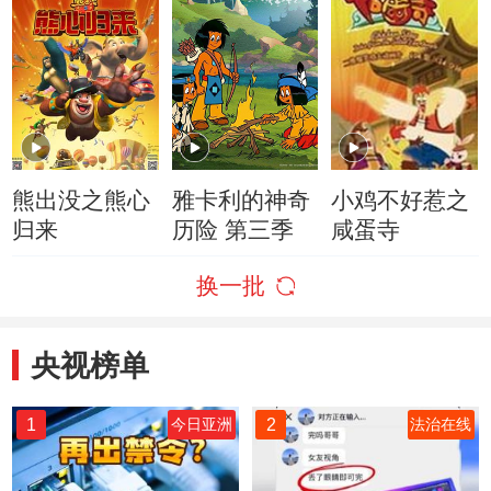
熊出没之熊心
雅卡利的神奇
小鸡不好惹之
归来
历险 第三季
咸蛋寺
换一批
央视榜单
1
2
今日亚洲
法治在线