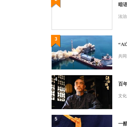
暗
法治
3
“A
共同
4
百
文化
5
一醋