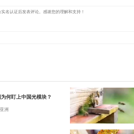
6
国为何盯上中国光模块？
亚洲
7