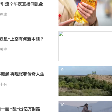
语引流？午夜直播间乱象
在线
8
I双星”上空有何新本领？
关注
9
年潮起 再现张謇传奇人生
十分
10
一面 “酸”出亿万财路