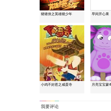
猪猪侠之英雄猪少年
早间开心果
小鸡不好惹之咸蛋寺
月亮宝宝蒙