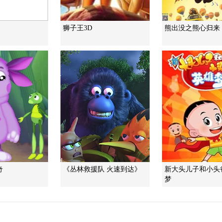
狮子王3D
熊出没之熊心归来
奇
《丛林救援队 火速到达》
新大头儿子和小头
梦