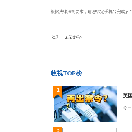
收视TOP榜
1
美
今日
2