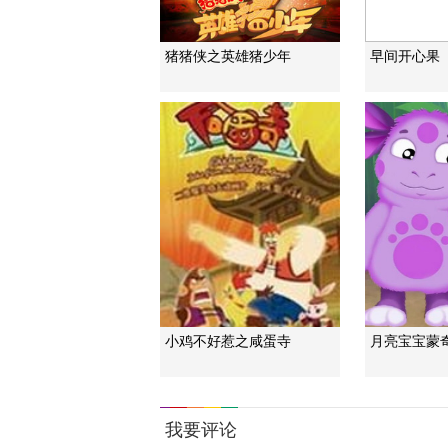
猪猪侠之英雄猪少年
早间开心果
小鸡不好惹之咸蛋寺
月亮宝宝蒙