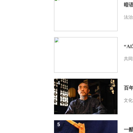
暗
法治
3
“A
共同
4
百
文化
5
一醋