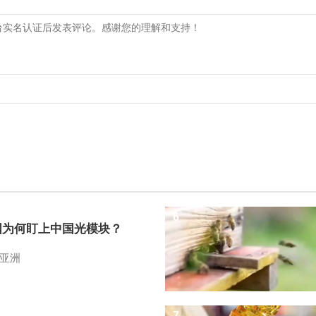
6
国为何盯上中国光模块？
亚洲
7