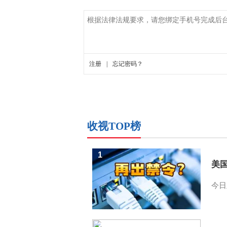
收视TOP榜
1
美
今日
2