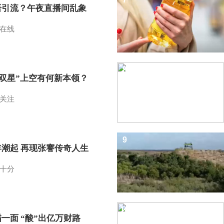
语引流？午夜直播间乱象
在线
8
I双星”上空有何新本领？
关注
9
年潮起 再现张謇传奇人生
十分
10
一面 “酸”出亿万财路