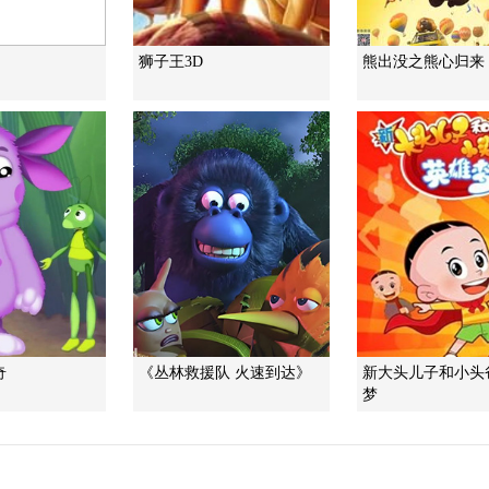
狮子王3D
熊出没之熊心归来
奇
《丛林救援队 火速到达》
新大头儿子和小头
梦