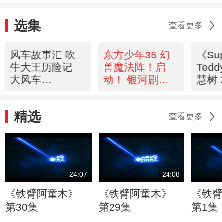
选集
查看更多
风车故事汇 吹
东方少年35 幻
《Su
牛大王历险记
兽魔法阵！启
Ted
大风车
动！ 银河剧场
慧树 
20120611
20120611
精选
查看更多
24:07
24:08
《铁臂阿童木》
《铁臂阿童木》
《铁
第30集
第29集
第1集