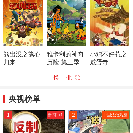
熊出没之熊心
雅卡利的神奇
小鸡不好惹之
归来
历险 第三季
咸蛋寺
换一批
央视榜单
1
2
新闻1+1
中国法治观察