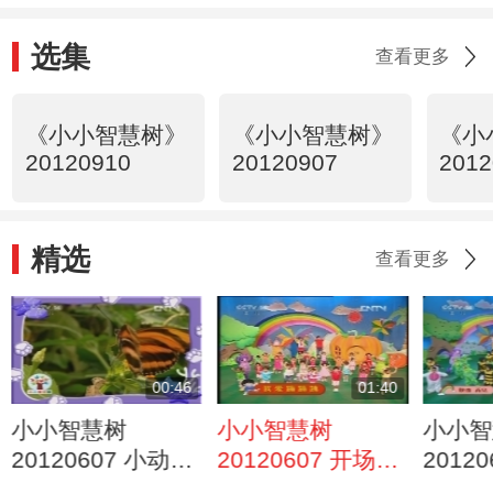
选集
查看更多
《小小智慧树》
《小小智慧树》
《小
20120910
20120907
2012
精选
查看更多
00:46
01:40
小小智慧树
小小智慧树
小小智
20120607 小动物
20120607 开场歌
2012
欣赏 蝴蝶
舞 我爱蹦蹦跳
见