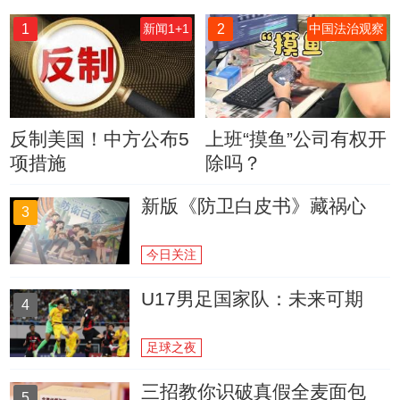
1
2
新闻1+1
中国法治观察
反制美国！中方公布5
上班“摸鱼”公司有权开
项措施
除吗？
新版《防卫白皮书》藏祸心
3
今日关注
U17男足国家队：未来可期
4
足球之夜
三招教你识破真假全麦面包
5