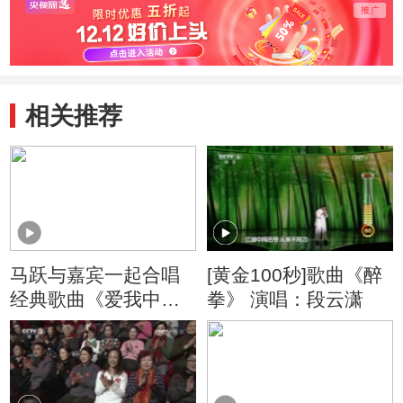
相关推荐
马跃与嘉宾一起合唱
[黄金100秒]歌曲《醉
经典歌曲《爱我中
拳》 演唱：段云潇
华》