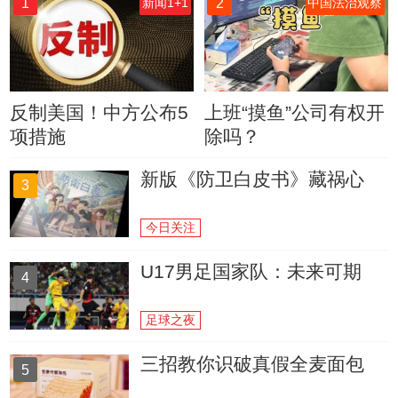
1
2
新闻1+1
中国法治观察
反制美国！中方公布5
上班“摸鱼”公司有权开
项措施
除吗？
新版《防卫白皮书》藏祸心
3
今日关注
U17男足国家队：未来可期
4
足球之夜
三招教你识破真假全麦面包
5