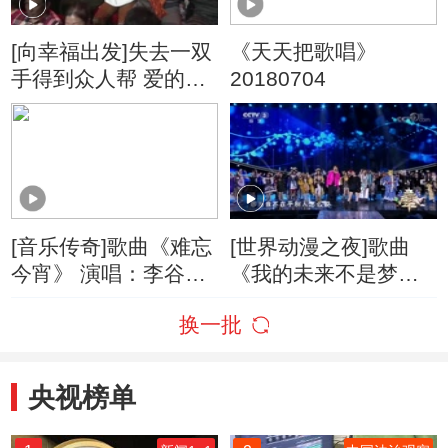
[向幸福出发]失去一双
《天天把歌唱》
手得到众人帮 爱的路
20180704
上我的手也是你的手
[音乐传奇]歌曲《难忘
[世界动漫之夜]歌曲
今宵》 演唱：李谷一
《我的未来不是梦》
王传越
演唱：扎西顿珠 秦晓
换一批
林
央视榜单