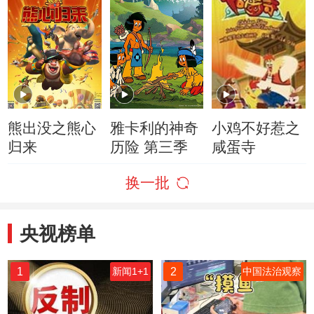
熊出没之熊心
雅卡利的神奇
小鸡不好惹之
归来
历险 第三季
咸蛋寺
换一批
央视榜单
1
2
新闻1+1
中国法治观察