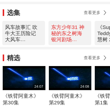
选集
查看更多
风车故事汇 吹
东方少年31 神
《Su
牛大王历险记
秘的东之树海
Ted
大风车
银河剧场
慧树 
20120605
20120605
精选
查看更多
24:07
24:08
《铁臂阿童木》
《铁臂阿童木》
《铁
第30集
第29集
第1集