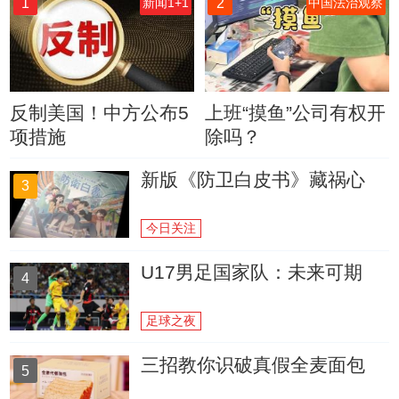
1
2
新闻1+1
中国法治观察
反制美国！中方公布5
上班“摸鱼”公司有权开
项措施
除吗？
新版《防卫白皮书》藏祸心
3
今日关注
U17男足国家队：未来可期
4
足球之夜
三招教你识破真假全麦面包
5