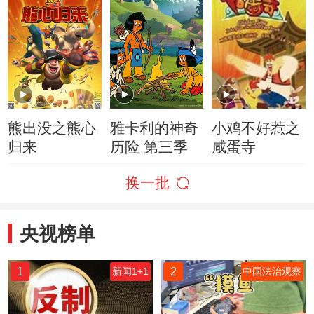
熊出没之熊心
雅卡利的神奇
小鸡不好惹之
归来
历险 第三季
咸蛋寺
换一批
央视榜单
1
2
新闻1+1
中国法治观察