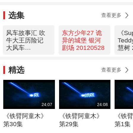
选集
查看更多
风车故事汇 吹
东方少年27 诡
《Su
牛大王历险记
异的城堡 银河
Ted
大风车
剧场 20120528
慧树 
20120528
精选
查看更多
24:07
24:08
《铁臂阿童木》
《铁臂阿童木》
《铁
第30集
第29集
第1集