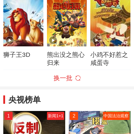
狮子王3D
熊出没之熊心
小鸡不好惹之
归来
咸蛋寺
换一批
央视榜单
1
2
新闻1+1
中国法治观察