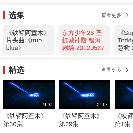
选集
查看更多
《铁臂阿童木》
东方少年26 圣
《Su
片头曲《true
虹城神殿 银河
Ted
blue》
剧场 20120527
慧树 
精选
查看更多
24:07
24:08
《铁臂阿童木》
《铁臂阿童木》
《铁
第30集
第29集
第1集