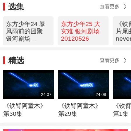
选集
查看更多
东方少年24 暴
东方少年25 大
《铁
风雨前的团聚
灾难 银河剧场
片尾曲
银河剧场
20120526
neve
20120525
精选
查看更多
24:07
24:08
《铁臂阿童木》
《铁臂阿童木》
《铁
第30集
第29集
第1集