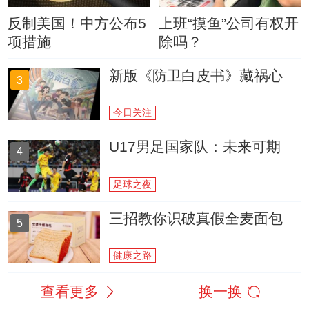
反制美国！中方公布5
上班“摸鱼”公司有权开
项措施
除吗？
新版《防卫白皮书》藏祸心
3
今日关注
U17男足国家队：未来可期
4
足球之夜
三招教你识破真假全麦面包
5
健康之路
查看更多
换一换