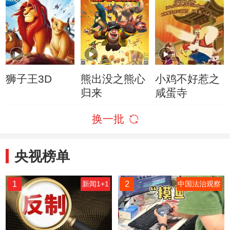
狮子王3D
熊出没之熊心
小鸡不好惹之
归来
咸蛋寺
换一批
央视榜单
1
2
新闻1+1
中国法治观察