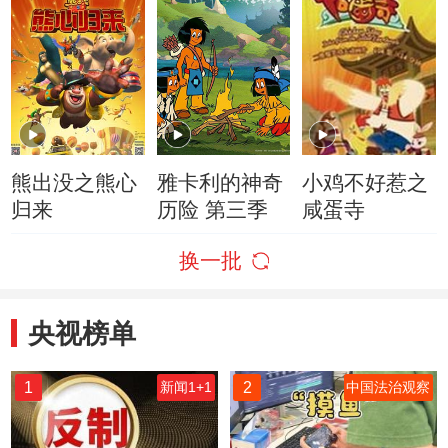
熊出没之熊心
雅卡利的神奇
小鸡不好惹之
归来
历险 第三季
咸蛋寺
换一批
央视榜单
1
2
新闻1+1
中国法治观察