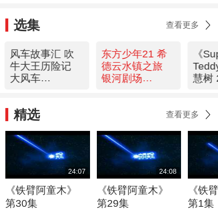
选集
查看更多
风车故事汇 吹
东方少年21 希
《Su
牛大王历险记
德云水镇之旅
Ted
大风车
银河剧场
慧树 
20120522
20120522
精选
查看更多
24:07
24:08
《铁臂阿童木》
《铁臂阿童木》
《铁
第30集
第29集
第1集