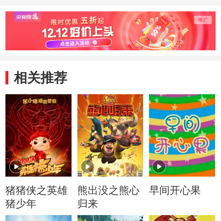
相关推荐
猪猪侠之英雄
熊出没之熊心
早间开心果
猪少年
归来