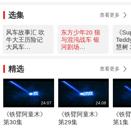
选集
查看更多
风车故事汇 吹
东方少年20 狼
《Su
牛大王历险记
与混沌战车 银
Ted
大风车
河剧场
慧树 
20120521
20120521
精选
查看更多
24:07
24:08
《铁臂阿童木》
《铁臂阿童木》
《铁
第30集
第29集
第1集