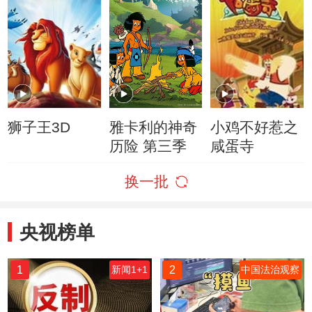
狮子王3D
雅卡利的神奇
小鸡不好惹之
历险 第三季
咸蛋寺
换一批
央视榜单
1
2
新闻1+1
中国法治观察