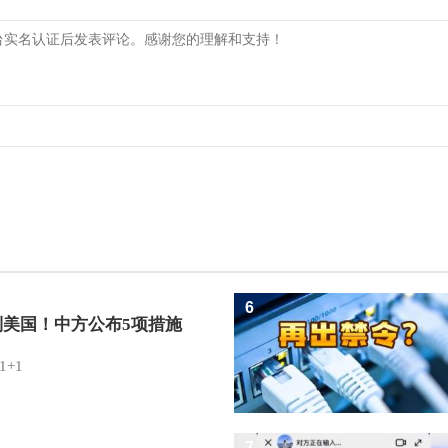
6
制美国！中方公布5项措施
1+1
7