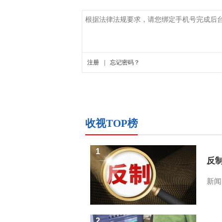
收视TOP榜
1
反
新闻
2