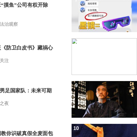
班“摸鱼”公司有权开除
？
法治观察
8
版《防卫白皮书》藏祸心
关注
9
7男足国家队：未来可期
之夜
10
招教你识破真假全麦面包