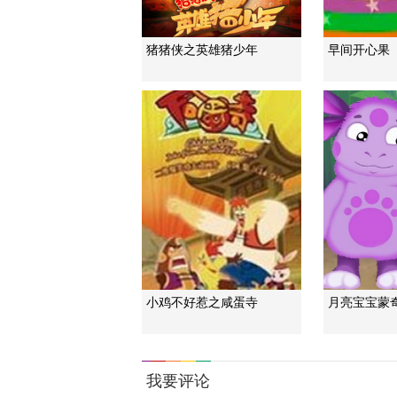
猪猪侠之英雄猪少年
早间开心果
小鸡不好惹之咸蛋寺
月亮宝宝蒙