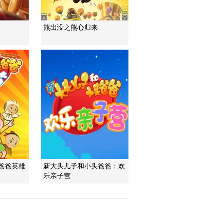
熊出没之熊心归来
爸爸英雄
新大头儿子和小头爸爸：欢
乐亲子营