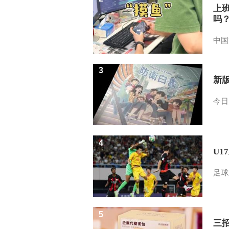
上
吗
中国
3
新
今日
4
U1
足球
5
三