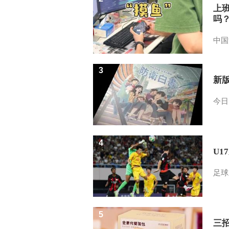
上
吗
中国
3
新
今日
4
U1
足球
5
三