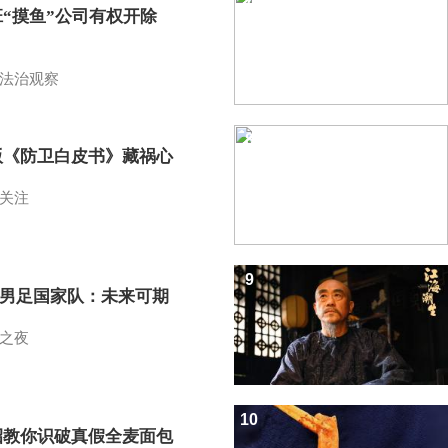
班“摸鱼”公司有权开除
？
法治观察
8
版《防卫白皮书》藏祸心
关注
9
7男足国家队：未来可期
之夜
10
招教你识破真假全麦面包