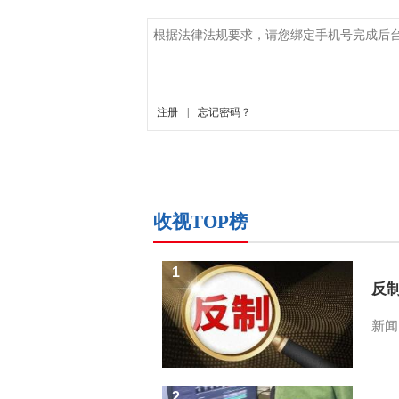
收视TOP榜
1
反
新闻
2