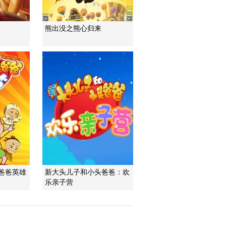
熊出没之熊心归来
爸爸英雄
新大头儿子和小头爸爸：欢
乐亲子营