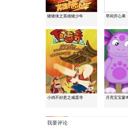
猪猪侠之英雄猪少年
早间开心果
小鸡不好惹之咸蛋寺
月亮宝宝蒙