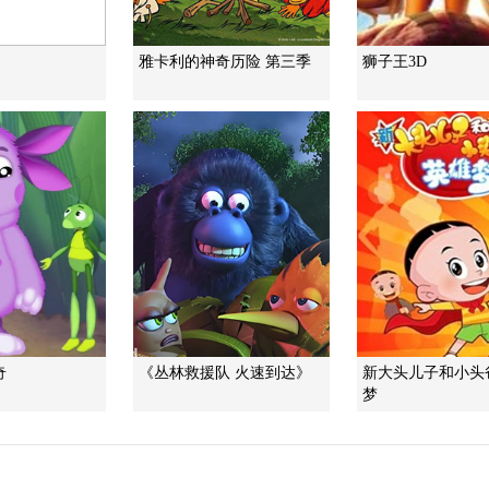
雅卡利的神奇历险 第三季
狮子王3D
奇
《丛林救援队 火速到达》
新大头儿子和小头
梦