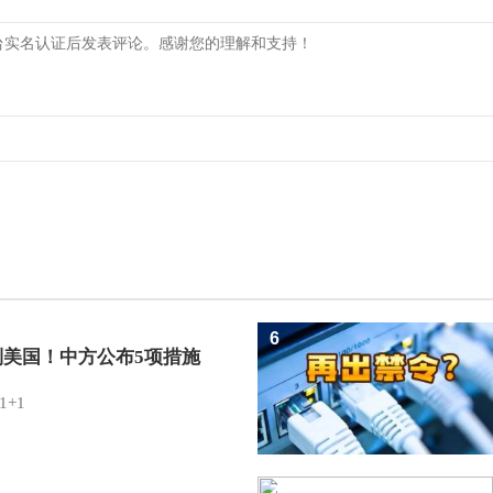
6
制美国！中方公布5项措施
1+1
7