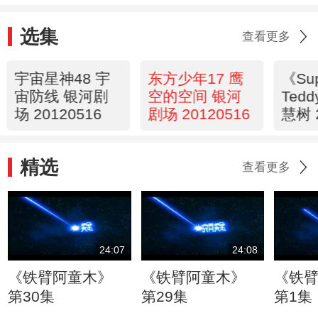
选集
查看更多
宇宙星神48 宇
东方少年17 鹰
《Su
宙防线 银河剧
空的空间 银河
Ted
场 20120516
剧场 20120516
慧树 
精选
查看更多
24:07
24:08
《铁臂阿童木》
《铁臂阿童木》
《铁
第30集
第29集
第1集