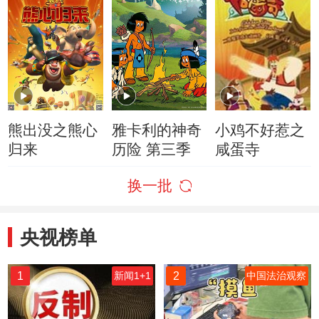
熊出没之熊心
雅卡利的神奇
小鸡不好惹之
归来
历险 第三季
咸蛋寺
换一批
央视榜单
1
2
新闻1+1
中国法治观察