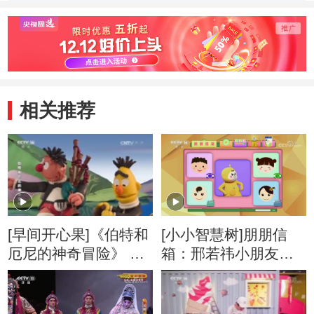
相关推荐
[早间开心果]《伯特和
[小小智慧树]朋朋信
厄尼的神奇冒险》 第
箱：邢若祎小朋友的
27集
来信