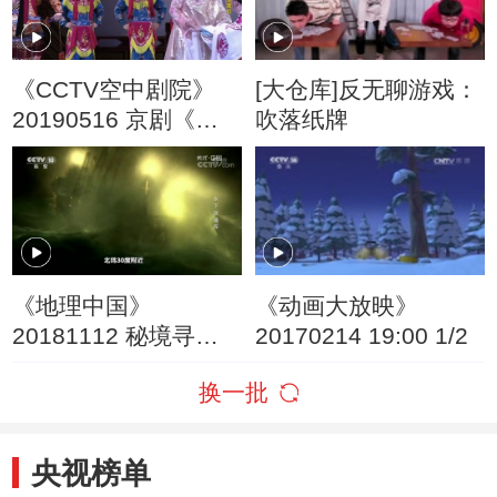
《CCTV空中剧院》
[大仓库]反无聊游戏：
20190516 京剧《宝
吹落纸牌
莲灯》 1/2
《地理中国》
《动画大放映》
20181112 秘境寻踪·
20170214 19:00 1/2
水下迷魂阵
换一批
央视榜单