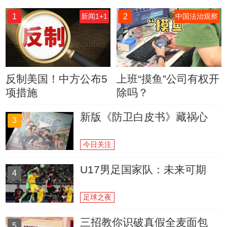
1
2
新闻1+1
中国法治观察
反制美国！中方公布5
上班“摸鱼”公司有权开
项措施
除吗？
新版《防卫白皮书》藏祸心
3
今日关注
U17男足国家队：未来可期
4
足球之夜
三招教你识破真假全麦面包
5