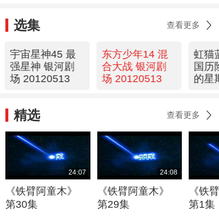
选集
查看更多
宇宙星神45 最
东方少年14 混
虹猫
强星神 银河剧
合大战 银河剧
国历
场 20120513
场 20120513
的星
乐翻
2012
精选
查看更多
24:07
24:08
《铁臂阿童木》
《铁臂阿童木》
《铁
第30集
第29集
第1集