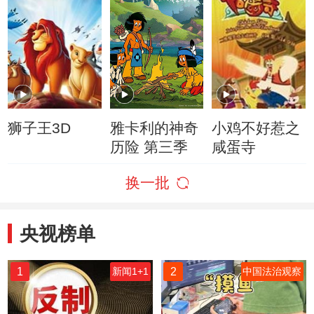
狮子王3D
雅卡利的神奇
小鸡不好惹之
历险 第三季
咸蛋寺
换一批
央视榜单
1
2
新闻1+1
中国法治观察