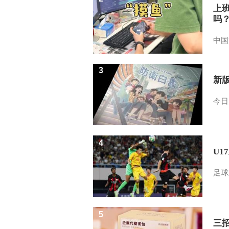
上
吗
中国
3
新
今日
4
U1
足球
5
三