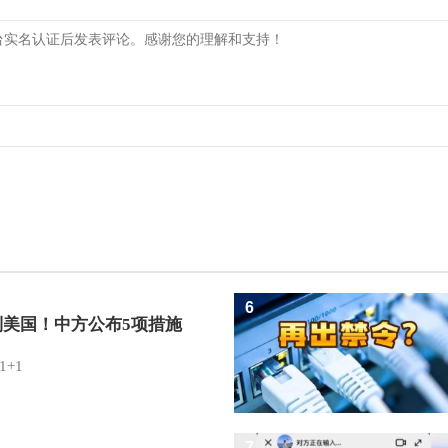
6
制美国！中方公布5项措施
1+1
7