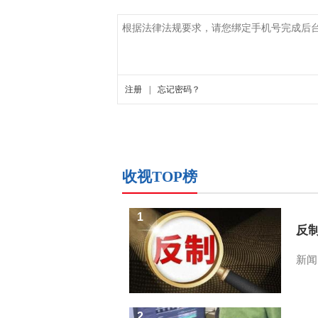
收视TOP榜
1
反
新闻
2