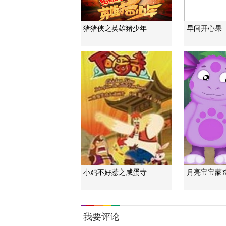
猪猪侠之英雄猪少年
早间开心果
小鸡不好惹之咸蛋寺
月亮宝宝蒙