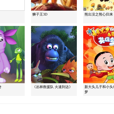
狮子王3D
熊出没之熊心归来
奇
《丛林救援队 火速到达》
新大头儿子和小头
梦