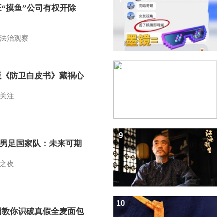
班“摸鱼”公司有权开除
？
法治观察
8
版《防卫白皮书》藏祸心
关注
9
7男足国家队：未来可期
之夜
10
招教你识破真假全麦面包