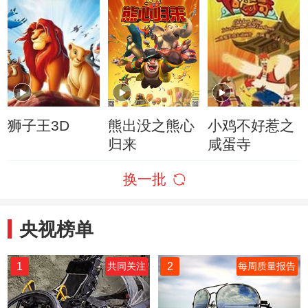
狮子王3D
熊出没之熊心
小鸡不好惹之
归来
咸蛋寺
换一批
央视榜单
1
2
共同关注
每周质量报告