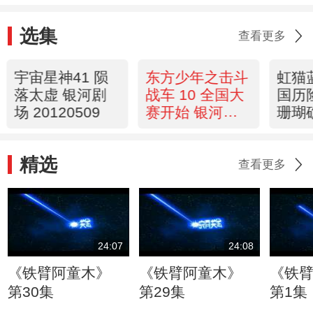
选集
查看更多
宇宙星神41 陨
东方少年之击斗
虹猫
落太虚 银河剧
战车 10 全国大
国历
场 20120509
赛开始 银河剧
珊瑚
场 20120509
翻天 
精选
查看更多
24:07
24:08
《铁臂阿童木》
《铁臂阿童木》
《铁
第30集
第29集
第1集