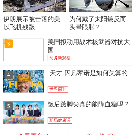
伊朗展示被击落的美
为何戴了太阳镜反而
以飞机残骸
头晕眼胀？
美国拟动用战术核武器对抗大
3
国
防务新观察
“天才”因凡蒂诺是如何失算的
4
世界周刊
饭后踮脚尖真的能降血糖吗？
5
职场健康课